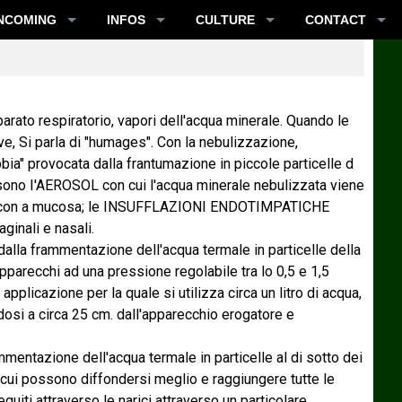
NCOMING
INFOS
CULTURE
CONTACT
parato respiratorio, vapori dell'acqua minerale. Quando le
ve, Si parla di "humages". Con la nebulizzazione,
bbia" provocata dalla frantumazione in piccole particelle d
sono I'AEROSOL con cui l'acqua minerale nebulizzata viene
tto con a mucosa; le INSUFFLAZIONI ENDOTIMPATICHE
aginali e nasali.
dalla frammentazione dell'acqua termale in particelle della
parecchi ad una pressione regolabile tra lo 0,5 e 1,5
pplicazione per la quale si utilizza circa un litro di acqua,
dosi a circa 25 cm. dall'apparecchio erogatore e
mmentazione dell'acqua termale in particelle al di sotto dei
r cui possono diffondersi meglio e raggiungere tutte le
uiti attraverso le narici attraverso un particolare