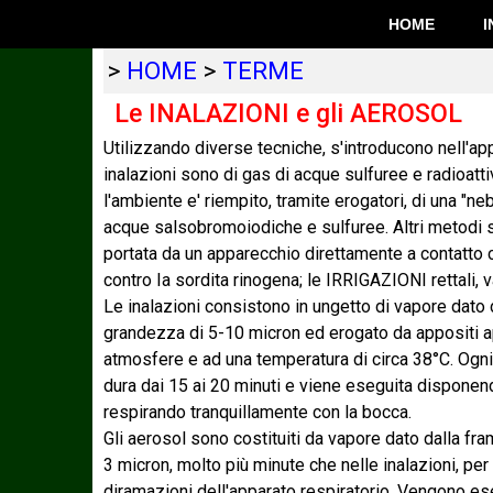
HOME
I
>
HOME
>
TERME
Le INALAZIONI e gli AEROSOL
Utilizzando diverse tecniche, s'introducono nell'ap
inalazioni sono di gas di acque sulfuree e radioatti
l'ambiente e' riempito, tramite erogatori, di una "ne
acque salsobromoiodiche e sulfuree. Altri metodi 
portata da un apparecchio direttamente a conta
contro Ia sordita rinogena; le IRRIGAZIONI rettali, v
Le inalazioni consistono in ungetto di vapore dato 
grandezza di 5-10 micron ed erogato da appositi ap
atmosfere e ad una temperatura di circa 38°C. Ogni a
dura dai 15 ai 20 minuti e viene eseguita disponen
respirando tranquillamente con la bocca.
Gli aerosol sono costituiti da vapore dato dalla fra
3 micron, molto più minute che nelle inalazioni, pe
diramazioni dell'apparato respiratorio. Vengono eseg