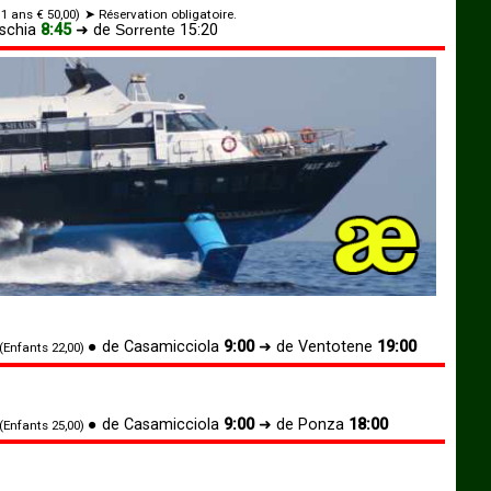
1 ans € 50,00)
➤ Réservation obligatoire.
Ischia
8:45
➜ de
Sorrente
15:20
●
de Casamicciola
9:00
➜
de Ventotene
19:00
(Enfants 22,00)
●
de Casamicciola
9:00
➜
de Ponza
18:00
(Enfants 25,00)