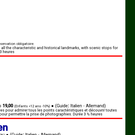
servation obligatoire.
e all the characteristic and historical landmarks, with scenic stops for
 3 heures
o
19,00
●
(Guide
:
Italien - Allemand)
(Enfants <12 ans -10%)
rres pour admirer tous les points caractéristiques et découvrir toutes
 pour permettre la prise de photographies. Durée 3 ½ heures
en
●
(Guide
:
Italien - Allemand)