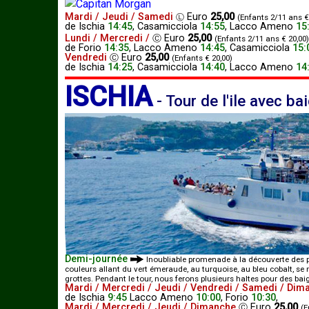
Mardi / Jeudi / Samedi
Euro
25,00
Ⓛ
(Enfants 2/11 ans €
de
Ischia
14:45
,
Casamicciola
14:55
,
Lacco Ameno
15
Lundi / Mercredi /
Euro
25,00
Ⓒ
(Enfants 2/11 ans € 20,00)
de
Forio
14:35
,
Lacco Ameno
14:45
,
Casamicciola
15:
Vendredi
Euro
25,00
Ⓒ
(Enfants € 20,00)
de
Ischia
14:25
,
Casamicciola
14:40
,
Lacco Ameno
14
ISCHIA
-
Tour de l'ile avec b
Demi-journée
Inoubliable promenade à la découverte des p
couleurs allant du vert émeraude, au turquoise, au bleu cobalt, se
grottes. Pendant le tour, nous ferons plusieurs haltes pour des ba
Mardi / Mercredi / Jeudi / Vendredi / Samedi / Dim
de
Ischia
9:45
Lacco Ameno
10:00
,
Forio
10:30
,
Mardi / Mercredi / Jeudi / Dimanche
Euro
25,00
Ⓒ
(E