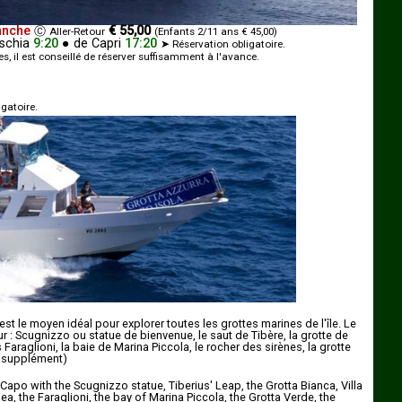
anche
€ 55,00
Ⓒ
Aller-Retour
(Enfants 2/11 ans € 45,00)
Ischia
9:20
●
de
Capri
17:20
➤ Réservation obligatoire.
s, il est conseillé de réserver suffisamment à l'avance.
gatoire.
est le moyen idéal pour explorer toutes les grottes marines de l'île. Le
 : Scugnizzo ou statue de bienvenue, le saut de Tibère, la grotte de
les Faraglioni, la baie de Marina Piccola, le rocher des sirènes, la grotte
en supplément)
 Capo with the Scugnizzo statue, Tiberius' Leap, the Grotta Bianca, Villa
a, the Faraglioni, the bay of Marina Piccola, the Grotta Verde, the