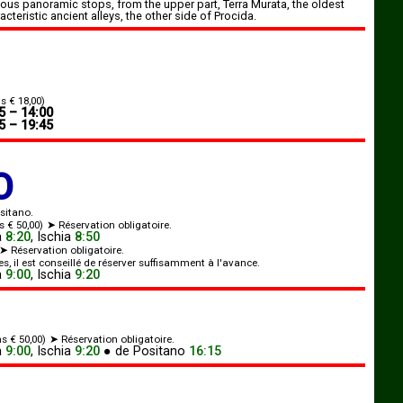
rious panoramic stops, from the upper part, Terra Murata, the oldest
racteristic ancient alleys, the other side of Procida.
s € 18,00)
5 – 14:00
5 – 19:45
O
ositano.
s € 50,00)
➤ Réservation obligatoire.
a
8:20
,
Ischia
8:50
➤ Réservation obligatoire.
s, il est conseillé de réserver suffisamment à l'avance.
a
9:00
,
Ischia
9:20
s € 50,00)
➤ Réservation obligatoire.
a
9:00
,
Ischia
9:20
●
de
Positano
16:15