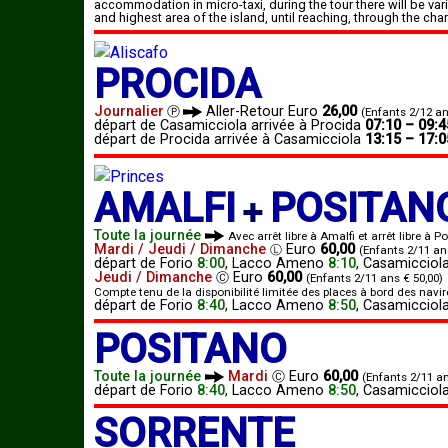
accommodation in micro-taxi, during the tour there will be va
and highest area of ​​the island, until reaching, through the cha
PROCIDA
Journalier
Aller-Retour Euro
26,00
Ⓟ
(Enfants 2/12 an
départ de Casamicciola arrivée à Procida
07:10 – 09:4
départ de Procida arrivée à Casamicciola
13:15 – 17:0
AMALFI
POSITAN
✚
Toute la journée
Avec arrêt libre à Amalfi et arrêt libre à P
Mardi / Jeudi / Dimanche
Euro
60,00
Ⓛ
(Enfants 2/11 an
départ de
Forio
8:00
,
Lacco Ameno
8:10
,
Casamicciol
Jeudi / Dimanche
Euro
60,00
Ⓒ
(Enfants 2/11 ans € 50,00)
Compte tenu de la disponibilité limitée des places à bord des navire
départ de
Forio
8:40
,
Lacco Ameno
8:50
,
Casamicciol
POSITANO
Toute la journée
Mardi
Euro
60,00
Ⓒ
(Enfants 2/11 an
départ de
Forio
8:40
,
Lacco Ameno
8:50
,
Casamicciol
SORRENTE