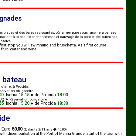
aignades
s plages et des baies ravissantes, où la mer pure vous fascinera par ses
 mariant à la beauté enchanteresse et sauvage de la cote et de toutes ses
ignades.
first stop you will swimming and bruschetta. As a first course
fruit. Water and wine
n bateau
 d'arret à Procida.
ervation obligatoire.
00
,
Ischia
15:15
●
de
Procida
18:00
00)
➤ Réservation obligatoire.
55
,
Ischia
15:20
●
de
Procida
18:30
ide
●
Euro
50,00
(Enfants 2/11 ans � 45,00)
ith disembarkation at the Port of Marina Grande, start of the tour with