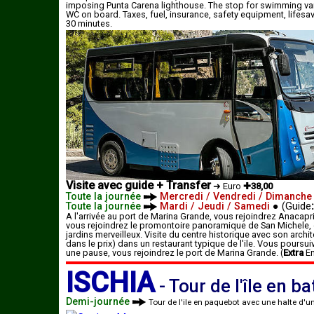
imposing Punta Carena lighthouse. The stop for swimming var
WC on board. Taxes, fuel, insurance, safety equipment, lifesa
30 minutes.
Visite avec guide + Transfer
➜
Euro
✚38,00
Toute la journée
Mercredi / Vendredi / Dimanche
Toute la journée
Mardi / Jeudi / Samedi
●
(Guide
:
A l'arrivée au port de Marina Grande, vous rejoindrez Anacapri
vous rejoindrez le promontoire panoramique de San Michele, 
jardins merveilleux. Visite du centre historique avec son archi
dans le prix) dans un restaurant typique de l'ile. Vous poursui
une pause, vous rejoindrez le port de Marina Grande. (
Extra
En
ISCHIA
-
Tour de l'île en b
Demi-journée
Tour de l'ile en paquebot avec une halte d'u