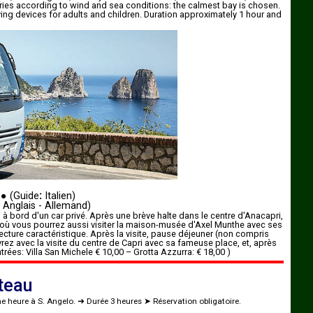
ies according to wind and sea conditions: the calmest bay is chosen.
ving devices for adults and children. Duration approximately 1 hour and
●
(Guide
:
Italien)
Anglais - Allemand)
 à bord d'un car privé. Après une brève halte dans le centre d'Anacapri,
où vous pourrez aussi visiter la maison-musée d'Axel Munthe avec ses
tecture caractéristique. Après la visite, pause déjeuner (non compris
vrez avec la visite du centre de Capri avec sa fameuse place, et, après
trées: Villa San Michele € 10,00 – Grotta Azzurra: € 18,00 )
ateau
ne heure à S. Angelo. ➜ Durée 3 heures ➤ Réservation obligatoire.