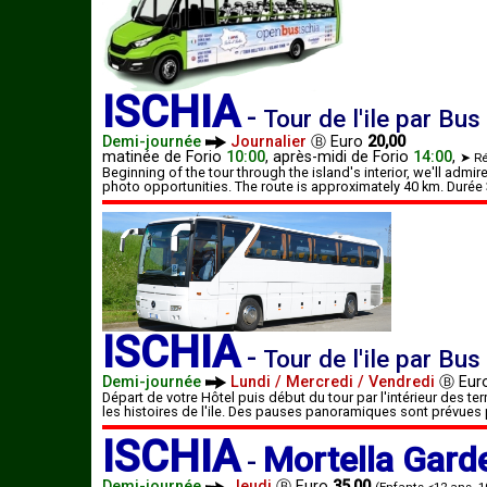
ISCHIA
-
Tour de l'ile par Bus
Demi-journée
Journalier
Ⓑ
Euro
20,00
matinée de
Forio
10:00
,
après-midi de
Forio
14:00
,
➤ Ré
Beginning of the tour through the island's interior, we'll admir
photo opportunities. The route is approximately 40 km. Durée
ISCHIA
-
Tour de l'ile par Bus
Demi-journée
Lundi / Mercredi / Vendredi
Ⓑ
Eur
Départ de votre Hôtel puis début du tour par l'intérieur des te
les histoires de l'ile. Des pauses panoramiques sont prévues
ISCHIA
Mortella Gard
-
Demi-journée
Jeudi
Ⓑ
Euro
35,00