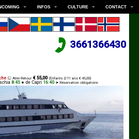
NCOMING
INFOS
CULTURE
CONTACT
3661366430
che
€ 55,00
Ⓛ
Aller-Retour
(Enfants 2/11 ans € 45,00)
Ischia
8:45
●
de
Capri
16:40
➤ Réservation obligatoire.