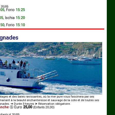
 20,00)
:05
,
Forio
15:25
05
,
Ischia
15:20
:50
,
Forio
15:10
aignades
lages et des baies ravissantes, où la mer pure vous fascinera par ses
 mariant à la beauté enchanteresse et sauvage de la cote et de toutes ses
ignades. ➜ Durée 3 heures ➤ Réservation obligatoire.
anche
Ⓢ
Euro
25,00
(Enfants 20,00)
nfants € 20,00)