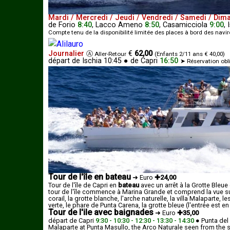
Mardi / Mercredi / Jeudi / Vendredi / Samedi / Dim
de
Forio
8:40
,
Lacco Ameno
8:50
,
Casamicciola
9:00
,
Compte tenu de la disponibilité limitée des places à bord des navire
Journalier
€
62,00
Ⓐ
Aller-Retour
(Enfants 2/11 ans € 40,00)
départ de Ischia 10:45
●
de
Capri
16:50
➤ Réservation obli
Tour de l'île en bateau
➜
Euro
✚24,00
Tour de l'île de Capri en
bateau
avec un arrêt à la Grotte Bleue 
tour de l'île commence à Marina Grande et comprend la vue sur
corail, la grotte blanche, l'arche naturelle, la villa Malaparte, 
verte, le phare de Punta Carena, la grotte bleue (l'entrée est 
Tour de l'ile avec baignades
➜
Euro
✚35,00
départ de Capri
9:30 - 10:30 - 12:30 - 13:30 - 14:30
●
Punta del
Malaparte at Punta Masullo, the Arco Naturale seen from the se