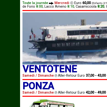
Toute la journée
Mercredi
Euro
60,00
Ⓒ
(Enfants 2/1
de
Forio
8:00
,
Lacco Ameno
8:10
,
Casamicciola
8:20
,
VENTOTENE
Samedi / Dimanche
Aller-Retour Euro
37,00 - 43,00
Ⓟ
PONZA
Samedi / Dimanche
Aller-Retour Euro
42,00 - 49,00
Ⓟ