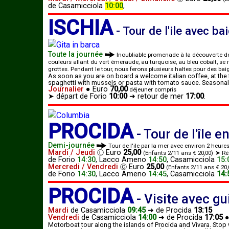
de
Casamicciola
10:00
,
ISCHIA
-
Tour de l'ile avec b
Toute la journée
Inoubliable promenade à la découverte de
couleurs allant du vert émeraude, au turquoise, au bleu cobalt, se
grottes. Pendant le tour, nous ferons plusieurs haltes pour des ba
As soon as you are on board a welcome italian coffee, at the 
spaghetti with mussels or pasta with tomato sauce. Seasonal 
Journalier
●
Euro
70,00
déjeuner compris
➤ départ de Forio
10:00
➜
retour de mer
17:00
.
PROCIDA
-
Tour de l'île e
Demi-journée
Tour de l'ile par la mer avec environ 2 heures
Mardi / Jeudi
Euro
25,00
Ⓛ
(Enfants 2/11 ans € 20,00)
➤ Rés
de
Forio
14:30
,
Lacco Ameno
14:50
,
Casamicciola
15:
Mercredi / Vendredi
Euro
25,00
Ⓒ
(Enfants 2/11 ans € 20,
de
Forio
14:30
,
Lacco Ameno
14:45
,
Casamicciola
14:
PROCIDA
-
Visite avec gu
Mardi
de
Casamicciola
09:45
➜ de
Procida
13:15
Vendredi
de
Casamicciola
14:00
➜ de
Procida
17:05
Motorboat tour along the islands of Procida and Vivara. Stop w