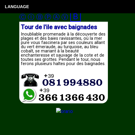
LANGUAGE
🄱
Ⓒ
Ⓘ
Ⓑ
Ⓟ
Ⓐ
Ⓥ
Tour de l'ile avec baignades
Inoubliable promenade à la découverte des
plages et des baies ravissantes, où la mer
pure vous fascinera par ses couleurs allant
du vert émeraude, au turquoise, au bleu
cobalt, se mariant à la beauté
enchanteresse et sauvage de la cote et de
toutes ses grottes. Pendant le tour, nous
ferons plusieurs haltes pour des baignades.