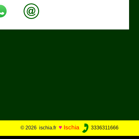
♥
Ischia
© 2026 ischia.fr
3336311666