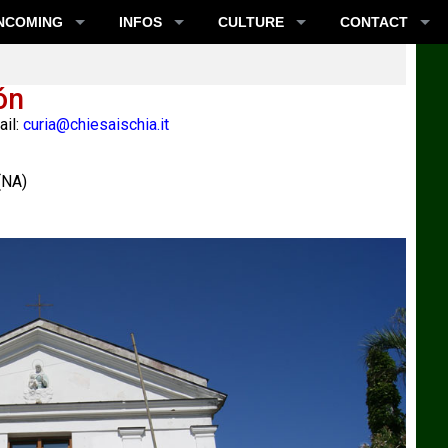
NCOMING
INFOS
CULTURE
CONTACT
ón
il:
curia@chiesaischia.it
(
NA
)