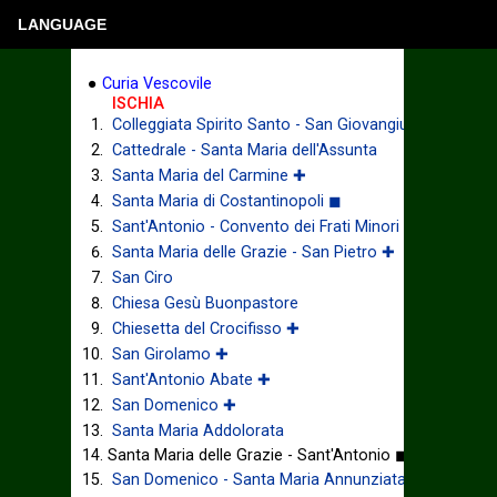
LANGUAGE
●
Curia Vescovile
ISCHIA
Colleggiata Spirito Santo - San Giovangiuseppe
Cattedrale - Santa Maria dell'Assunta
Santa Maria del Carmine ✚
Santa Maria di Costantinopoli ◼
Sant'Antonio - Convento dei Frati Minori ✚
Santa Maria delle Grazie - San Pietro ✚
San Ciro
Chiesa Gesù Buonpastore
Chiesetta del Crocifisso ✚
San Girolamo ✚
Sant'Antonio Abate ✚
San Domenico ✚
Santa Maria Addolorata
Santa Maria delle Grazie - Sant'Antonio ◼
San Domenico - Santa Maria Annunziata ✚