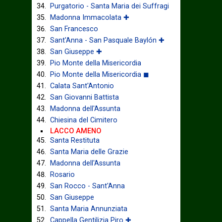
Purgatorio - Santa Maria dei Suffragi
Madonna Immacolata ✚
San Francesco
Sant'Anna - San Pasquale Baylón ✚
San Giuseppe ✚
Pio Monte della Misericordia
Pio Monte della Misericordia ◼
Calata Sant'Antonio
San Giovanni Battista
Madonna dell'Assunta
Chiesina del Cimitero
LACCO AMENO
Santa Restituta
Santa Maria delle Grazie
Madonna dell'Assunta
Rosario
San Rocco - Sant'Anna
San Giuseppe
Santa Maria Annunziata
Cappella Gentilizia Piro ✚