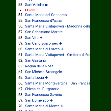
Sant'Aniello ◼
FORIO
Santa Maria del Soccorso
San Francesco d'Assisi
Santa Maria Visitapoveri - Madonna della Grazia
San Sebastiano Martire
San Vito ✚
San Carlo Borromeo ✚
Santa Maria di Loreto ✚
Santa Maria Visitapoveri - Cimitero di Forio ◼
San Gaetano
Regina delle Rose
San Michele Arcangelo
Santa Lucia ✚
Santa Maria Montevergine - San Francesco di Paola 
Chiesa del Purgatorio
San Francesco Saverio
San Domenico ✚
Santa Maria al Monte ✚