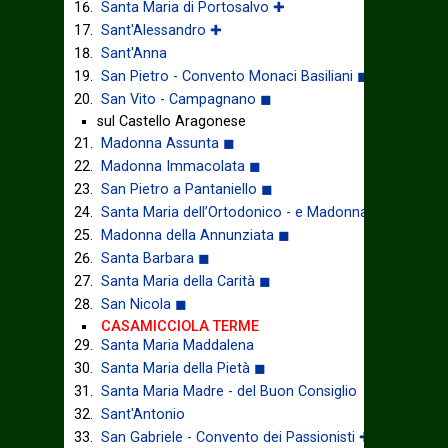
Santa Maria di Portosalvo ✚
Sant'Alessandro ✚
Sant'Anna
San Pietro - Convento Monaci Basiliani ◼
San Vito - Campagnano ◼
sul Castello Aragonese
Madonna Assunta ◼
Madonna Immacolata ◼
San Pietro a Pantaniello ◼
Santa Maria dell’Ortodonico - e Madonna della Libera
Madonna della Annunziata ◼
Santa Barbara ◼
Santa Maria della Carità ◼
San Nicola ◼
CASAMICCIOLA TERME
Santa Maria Maddalena
Santa Maria della Pietà ◼
Santa Maria Madre - del Buon Consiglio
Sant'Antonio
San Gabriele - Convento dei Passionisti ✚