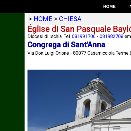
HOME
I
>
HOME
>
CHIESA
Église di San Pasquale Bayl
Diocesi di Ischia: Tel.
081991706
-
081982708
ema
Congrega di Sant'Anna
Via Don Luigi Orione
-
80077
Casamicciola Terme