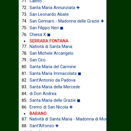
Calitto
Santa Maria Annunziata ✚
San Leonardo Abate
San Gennaro - Madonna delle Grazie ✚
San Filippo Neri ◼
Chiesa X ◼
SERRARA FONTANA
Natività di Santa Maria
San Michele Arcangelo
San Ciro
Santa Maria del Carmine
Santa Maria Immacolata ◼
Sant'Antonio da Padova
Santa Maria della Mercede
di Don Andrea
Santa Maria delle Grazie ◼
Eremo di San Nicola ✚
BARANO
Natività di Santa Maria - Madonna di Montevergine
Sant'Alfonso ✚