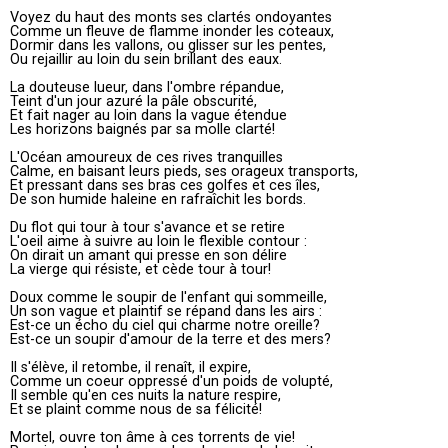
Voyez du haut des monts ses clartés ondoyantes
Comme un fleuve de flamme inonder les coteaux,
Dormir dans les vallons, ou glisser sur les pentes,
Ou rejaillir au loin du sein brillant des eaux.
La douteuse lueur, dans l'ombre répandue,
Teint d'un jour azuré la pâle obscurité,
Et fait nager au loin dans la vague étendue
Les horizons baignés par sa molle clarté!
L'Océan amoureux de ces rives tranquilles
Calme, en baisant leurs pieds, ses orageux transports,
Et pressant dans ses bras ces golfes et ces îles,
De son humide haleine en rafraîchit les bords.
Du flot qui tour à tour s'avance et se retire
L'oeil aime à suivre au loin le flexible contour :
On dirait un amant qui presse en son délire
La vierge qui résiste, et cède tour à tour!
Doux comme le soupir de l'enfant qui sommeille,
Un son vague et plaintif se répand dans les airs :
Est-ce un écho du ciel qui charme notre oreille?
Est-ce un soupir d'amour de la terre et des mers?
Il s'élève, il retombe, il renaît, il expire,
Comme un coeur oppressé d'un poids de volupté,
Il semble qu'en ces nuits la nature respire,
Et se plaint comme nous de sa félicité!
Mortel, ouvre ton âme à ces torrents de vie!