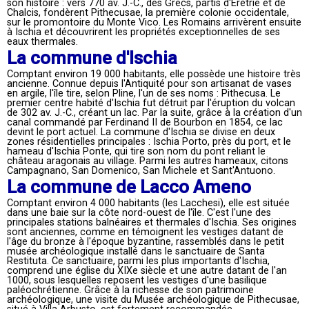
son histoire : vers 770 av. J.-C., des Grecs, partis d'Érétrie et de
Chalcis, fondèrent Pithecusae, la première colonie occidentale,
sur le promontoire du Monte Vico. Les Romains arrivèrent ensuite
à Ischia et découvrirent les propriétés exceptionnelles de ses
eaux thermales.
La commune d'Ischia
Comptant environ 19 000 habitants, elle possède une histoire très
ancienne. Connue depuis l'Antiquité pour son artisanat de vases
en argile, l'île tire, selon Pline, l'un de ses noms : Pithecusa. Le
premier centre habité d'Ischia fut détruit par l'éruption du volcan
de 302 av. J.-C., créant un lac. Par la suite, grâce à la création d'un
canal commandé par Ferdinand II de Bourbon en 1854, ce lac
devint le port actuel. La commune d'Ischia se divise en deux
zones résidentielles principales : Ischia Porto, près du port, et le
hameau d'Ischia Ponte, qui tire son nom du pont reliant le
château aragonais au village. Parmi les autres hameaux, citons
Campagnano, San Domenico, San Michele et Sant'Antuono.
La commune de Lacco Ameno
Comptant environ 4 000 habitants (les Lacchesi), elle est située
dans une baie sur la côte nord-ouest de l'île. C'est l'une des
principales stations balnéaires et thermales d'Ischia. Ses origines
sont anciennes, comme en témoignent les vestiges datant de
l'âge du bronze à l'époque byzantine, rassemblés dans le petit
musée archéologique installé dans le sanctuaire de Santa
Restituta. Ce sanctuaire, parmi les plus importants d'Ischia,
comprend une église du XIXe siècle et une autre datant de l'an
1000, sous lesquelles reposent les vestiges d'une basilique
paléochrétienne. Grâce à la richesse de son patrimoine
archéologique, une visite du Musée archéologique de Pithecusae,