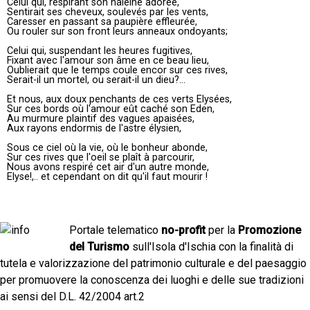
Celui qui, respirant son haleine adorée,
Sentirait ses cheveux, soulevés par les vents,
Caresser en passant sa paupière effleurée,
Ou rouler sur son front leurs anneaux ondoyants;
Celui qui, suspendant les heures fugitives,
Fixant avec l'amour son âme en ce beau lieu,
Oublierait que le temps coule encor sur ces rives,
Serait-il un mortel, ou serait-il un dieu?...
Et nous, aux doux penchants de ces verts Elysées,
Sur ces bords où l'amour eût caché son Eden,
Au murmure plaintif des vagues apaisées,
Aux rayons endormis de l'astre élysien,
Sous ce ciel où la vie, où le bonheur abonde,
Sur ces rives que l'oeil se plaît à parcourir,
Nous avons respiré cet air d'un autre monde,
Elyse!,.. et cependant on dit qu'il faut mourir !
Portale telematico
no-profit
per la
Promozione
del Turismo
sull'Isola d'Ischia con la finalità di
tutela e valorizzazione del patrimonio culturale e del paesaggio
per promuovere la conoscenza dei luoghi e delle sue tradizioni
ai sensi del D.L. 42/2004 art.2