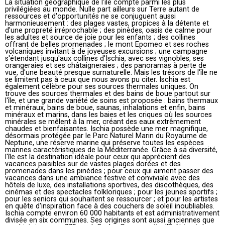
La situation géographique de l'île compte parmi les plus
privilégiées au monde. Nulle part ailleurs sur Terre autant de
ressources et d'opportunités ne se conjuguent aussi
harmonieusement : des plages vastes, propices à la détente et
d'une propreté irréprochable ; des pinèdes, oasis de calme pour
les adultes et source de joie pour les enfants ; des collines
offrant de belles promenades ; le mont Epomeo et ses roches
volcaniques invitant à de joyeuses excursions ; une campagne
s'étendant jusqu'aux collines d'Ischia, avec ses vignobles, ses
orangeraies et ses châtaigneraies ; des panoramas à perte de
vue, d'une beauté presque surnaturelle. Mais les trésors de l'île ne
se limitent pas à ceux que nous avons pu citer. Ischia est
également célèbre pour ses sources thermales uniques. On
trouve des sources thermales et des bains de boue partout sur
l'île, et une grande variété de soins est proposée : bains thermaux
et minéraux, bains de boue, saunas, inhalations et enfin, bains
minéraux et marins, dans les baies et les criques où les sources
minérales se mêlent à la mer, créant des eaux extrêmement
chaudes et bienfaisantes. Ischia possède une mer magnifique,
désormais protégée par le Parc Naturel Marin du Royaume de
Neptune, une réserve marine qui préserve toutes les espèces
marines caractéristiques de la Méditerranée. Grâce à sa diversité,
l'île est la destination idéale pour ceux qui apprécient des
vacances paisibles sur de vastes plages dorées et des
promenades dans les pinèdes ; pour ceux qui aiment passer des
vacances dans une ambiance festive et conviviale avec des
hôtels de luxe, des installations sportives, des discothèques, des
cinémas et des spectacles folkloriques ; pour les jeunes sportifs ;
pour les seniors qui souhaitent se ressourcer ; et pour les artistes
en quête d'inspiration face à des couchers de soleil inoubliables.
Ischia compte environ 60 000 habitants et est administrativement
divisée en six communes. Ses origines sont aussi anciennes que