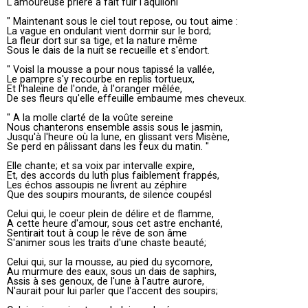
L'amoureuse prière a fait fuir l'aquilonl
" Maintenant sous le ciel tout repose, ou tout aime :
La vague en ondulant vient dormir sur le bord;
La fleur dort sur sa tige, et la nature même
Sous le dais de la nuit se recueille et s'endort.
" Voisl la mousse a pour nous tapissé la vallée,
Le pampre s'y recourbe en replis tortueux,
Et l'haleine de l'onde, à l'oranger mêlée,
De ses fleurs qu'elle effeuille embaume mes cheveux.
" A la molle clarté de la voûte sereine
Nous chanterons ensemble assis sous le jasmin,
Jusqu'à l'heure où la lune, en glissant vers Misène,
Se perd en pâlissant dans les feux du matin. "
Elle chante; et sa voix par intervalle expire,
Et, des accords du luth plus faiblement frappés,
Les échos assoupis ne livrent au zéphire
Que des soupirs mourants, de silence coupésl
Celui qui, le coeur plein de délire et de flamme,
A cette heure d'amour, sous cet astre enchanté,
Sentirait tout à coup le rêve de son âme
S'animer sous les traits d'une chaste beauté;
Celui qui, sur la mousse, au pied du sycomore,
Au murmure des eaux, sous un dais de saphirs,
Assis à ses genoux, de l'une à l'autre aurore,
N'aurait pour lui parler que l'accent des soupirs;