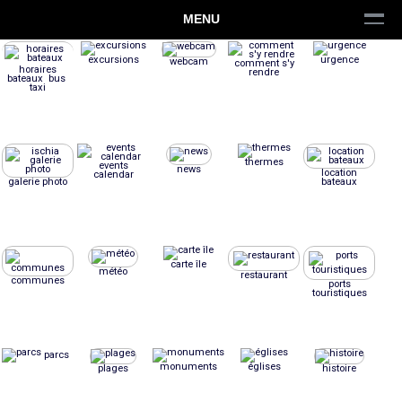
MENU
excursions
urgence
webcam
comment s'y
horaires
rendre
bateaux bus
taxi
thermes
events
news
location
calendar
galerie photo
bateaux
carte île
météo
restaurant
communes
ports
touristiques
parcs
monuments
églises
plages
histoire