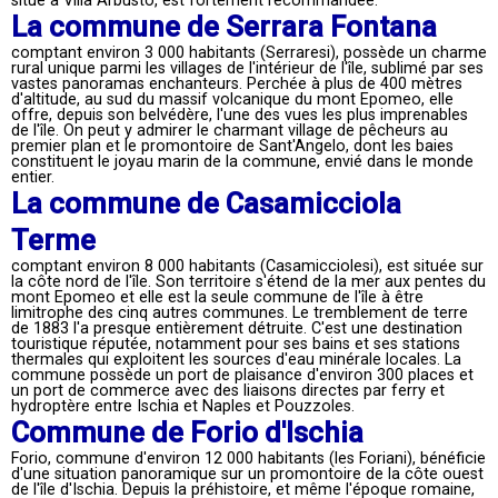
situé à Villa Arbusto, est fortement recommandée.
La commune de Serrara Fontana
comptant environ 3 000 habitants (Serraresi), possède un charme
rural unique parmi les villages de l'intérieur de l'île, sublimé par ses
vastes panoramas enchanteurs. Perchée à plus de 400 mètres
d'altitude, au sud du massif volcanique du mont Epomeo, elle
offre, depuis son belvédère, l'une des vues les plus imprenables
de l'île. On peut y admirer le charmant village de pêcheurs au
premier plan et le promontoire de Sant'Angelo, dont les baies
constituent le joyau marin de la commune, envié dans le monde
entier.
La commune de Casamicciola
Terme
comptant environ 8 000 habitants (Casamicciolesi), est située sur
la côte nord de l'île. Son territoire s'étend de la mer aux pentes du
mont Epomeo et elle est la seule commune de l'île à être
limitrophe des cinq autres communes. Le tremblement de terre
de 1883 l'a presque entièrement détruite. C'est une destination
touristique réputée, notamment pour ses bains et ses stations
thermales qui exploitent les sources d'eau minérale locales. La
commune possède un port de plaisance d'environ 300 places et
un port de commerce avec des liaisons directes par ferry et
hydroptère entre Ischia et Naples et Pouzzoles.
Commune de Forio d'Ischia
Forio, commune d'environ 12 000 habitants (les Foriani), bénéficie
d'une situation panoramique sur un promontoire de la côte ouest
de l'île d'Ischia. Depuis la préhistoire, et même l'époque romaine,