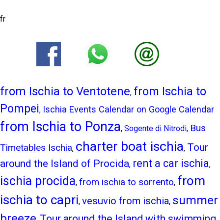
fr
from Ischia to Ventotene
from Ischia to
,
Pompei
Ischia Events Calendar on Google Calendar
,
from Ischia to Ponza
Bus
,
Sogente di Nitrodi
,
charter boat ischia
Tour
Timetables Ischia
,
,
around the Island of Procida
rent a car ischia
,
,
from
ischia procida
from ischia to sorrento
,
,
ischia to capri
summer
vesuvio from ischia
,
,
breeze
Tour around the Island with swimming
,