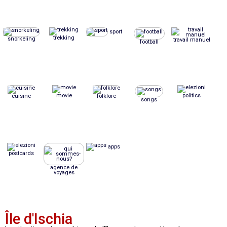
sport
trekking
snorkeling
travail manuel
football
movie
politics
cuisine
folklore
songs
apps
postcards
agence de
voyages
Île d'Ischia