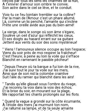
Reçois par tous les sens les charmes de la nuit,
A t'enivrer d'amour son ombre te convie;
Son astre dans le ciel se lève, et te conduit.
Vois-tu ce feu lointain trembler sur la colline?
Par la main de l'Amour c'est un phare allumé;
Là, comme un lis penché, l'amante qui s'incline
Prête une oreille avide aux pas du bien-aimé!
La vierge, dans le songe où son âme s'égare,
Soulève un oeil d'azur qui réfléchit les cieux,
Et ses doigts au hasard errant sur sa guitare
Jettent aux vents du soir des sons mystérieux!
" Viens ! l'amoureux silence occupe au loin l'espace;
Viens du soir près de moi respirer la fraîcheur!
C'est l'heure; à peine au loin la voile qui s'efface
Blanchit en ramenant le paisible pêcheur!
" Depuis l'heure où ta barque a fui loin de la rive,
J'ai suivi tout le jour ta voile sur les mers,
Ainsi que de son nid la colombe craintive
Suit l'aile du ramier qui blanchit dans les airs!
" Tandis qu'elle glissait sous l'ombre du rivage,
J'ai reconnu ta voix dans la voix des échos;
Et la brise du soir, en mourant sur la plage,
Me rapportait tes chants prolongés sur les flots.
" Quand la vague a grondé sur la côte écumante,
À l'étoile des mers j'ai murmuré ton nom,
J'ai rallumé sa lampe, et de ta seule amante