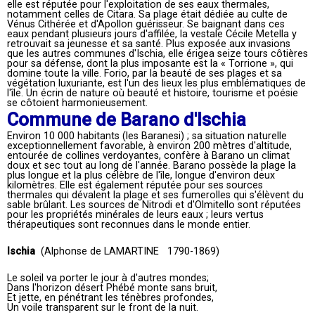
elle est réputée pour l'exploitation de ses eaux thermales,
notamment celles de Citara. Sa plage était dédiée au culte de
Vénus Cithérée et d'Apollon guérisseur. Se baignant dans ces
eaux pendant plusieurs jours d'affilée, la vestale Cécile Metella y
retrouvait sa jeunesse et sa santé. Plus exposée aux invasions
que les autres communes d'Ischia, elle érigea seize tours côtières
pour sa défense, dont la plus imposante est la « Torrione », qui
domine toute la ville. Forio, par la beauté de ses plages et sa
végétation luxuriante, est l'un des lieux les plus emblématiques de
l'île. Un écrin de nature où beauté et histoire, tourisme et poésie
se côtoient harmonieusement.
Commune de Barano d'Ischia
Environ 10 000 habitants (les Baranesi) ; sa situation naturelle
exceptionnellement favorable, à environ 200 mètres d'altitude,
entourée de collines verdoyantes, confère à Barano un climat
doux et sec tout au long de l'année. Barano possède la plage la
plus longue et la plus célèbre de l'île, longue d'environ deux
kilomètres. Elle est également réputée pour ses sources
thermales qui dévalent la plage et ses fumerolles qui s'élèvent du
sable brûlant. Les sources de Nitrodi et d'Olmitello sont réputées
pour les propriétés minérales de leurs eaux ; leurs vertus
thérapeutiques sont reconnues dans le monde entier.
Ischia
(Alphonse de LAMARTINE 1790-1869)
Le soleil va porter le jour à d'autres mondes;
Dans l'horizon désert Phébé monte sans bruit,
Et jette, en pénétrant les ténèbres profondes,
Un voile transparent sur le front de la nuit.