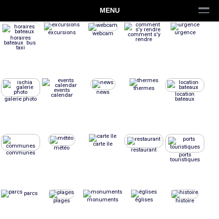
MENU
excursions
urgence
webcam
comment s'y
horaires
rendre
bateaux bus
taxi
thermes
events
news
location
calendar
galerie photo
bateaux
carte île
météo
restaurant
communes
ports
touristiques
parcs
monuments
églises
plages
histoire