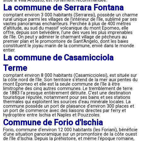
situé à Villa Arbusto, est fortement recommandée.
La commune de Serrara Fontana
comptant environ 3 000 habitants (Serraresi), possède un charme
rural unique parmi les villages de l'intérieur de l'île, sublimé par ses
vastes panoramas enchanteurs. Perchée à plus de 400 mètres
d'altitude, au sud du massif volcanique du mont Epomeo, elle
offre, depuis son belvédère, l'une des vues les plus imprenables
de l'île. On peut y admirer le charmant village de pêcheurs au
premier plan et le promontoire de Sant'Angelo, dont les baies
constituent le joyau marin de la commune, envié dans le monde
entier.
La commune de Casamicciola
Terme
comptant environ 8 000 habitants (Casamicciolesi), est située sur
la côte nord de l'île. Son territoire s'étend de la mer aux pentes du
mont Epomeo et elle est la seule commune de l'île à être
limitrophe des cinq autres communes. Le tremblement de terre
de 1883 l'a presque entièrement détruite. C'est une destination
touristique réputée, notamment pour ses bains et ses stations
thermales qui exploitent les sources d'eau minérale locales. La
commune possède un port de plaisance d'environ 300 places et
un port de commerce avec des liaisons directes par ferry et
hydroptère entre Ischia et Naples et Pouzzoles.
Commune de Forio d'Ischia
Forio, commune d'environ 12 000 habitants (les Foriani), bénéficie
d'une situation panoramique sur un promontoire de la côte ouest
de l'île d'Ischia. Depuis la préhistoire, et même l'époque romaine,