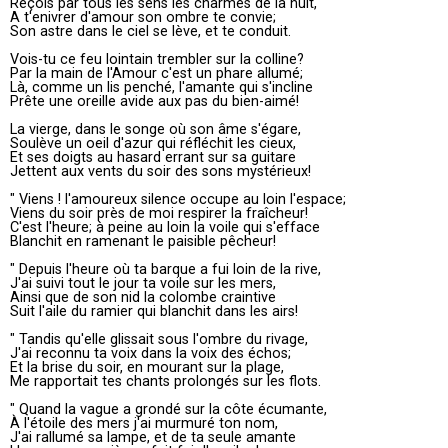
Reçois par tous les sens les charmes de la nuit,
A t'enivrer d'amour son ombre te convie;
Son astre dans le ciel se lève, et te conduit.
Vois-tu ce feu lointain trembler sur la colline?
Par la main de l'Amour c'est un phare allumé;
Là, comme un lis penché, l'amante qui s'incline
Prête une oreille avide aux pas du bien-aimé!
La vierge, dans le songe où son âme s'égare,
Soulève un oeil d'azur qui réfléchit les cieux,
Et ses doigts au hasard errant sur sa guitare
Jettent aux vents du soir des sons mystérieux!
" Viens ! l'amoureux silence occupe au loin l'espace;
Viens du soir près de moi respirer la fraîcheur!
C'est l'heure; à peine au loin la voile qui s'efface
Blanchit en ramenant le paisible pêcheur!
" Depuis l'heure où ta barque a fui loin de la rive,
J'ai suivi tout le jour ta voile sur les mers,
Ainsi que de son nid la colombe craintive
Suit l'aile du ramier qui blanchit dans les airs!
" Tandis qu'elle glissait sous l'ombre du rivage,
J'ai reconnu ta voix dans la voix des échos;
Et la brise du soir, en mourant sur la plage,
Me rapportait tes chants prolongés sur les flots.
" Quand la vague a grondé sur la côte écumante,
À l'étoile des mers j'ai murmuré ton nom,
J'ai rallumé sa lampe, et de ta seule amante