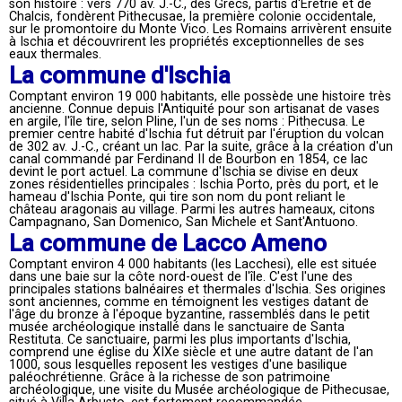
son histoire : vers 770 av. J.-C., des Grecs, partis d'Érétrie et de
Chalcis, fondèrent Pithecusae, la première colonie occidentale,
sur le promontoire du Monte Vico. Les Romains arrivèrent ensuite
à Ischia et découvrirent les propriétés exceptionnelles de ses
eaux thermales.
La commune d'Ischia
Comptant environ 19 000 habitants, elle possède une histoire très
ancienne. Connue depuis l'Antiquité pour son artisanat de vases
en argile, l'île tire, selon Pline, l'un de ses noms : Pithecusa. Le
premier centre habité d'Ischia fut détruit par l'éruption du volcan
de 302 av. J.-C., créant un lac. Par la suite, grâce à la création d'un
canal commandé par Ferdinand II de Bourbon en 1854, ce lac
devint le port actuel. La commune d'Ischia se divise en deux
zones résidentielles principales : Ischia Porto, près du port, et le
hameau d'Ischia Ponte, qui tire son nom du pont reliant le
château aragonais au village. Parmi les autres hameaux, citons
Campagnano, San Domenico, San Michele et Sant'Antuono.
La commune de Lacco Ameno
Comptant environ 4 000 habitants (les Lacchesi), elle est située
dans une baie sur la côte nord-ouest de l'île. C'est l'une des
principales stations balnéaires et thermales d'Ischia. Ses origines
sont anciennes, comme en témoignent les vestiges datant de
l'âge du bronze à l'époque byzantine, rassemblés dans le petit
musée archéologique installé dans le sanctuaire de Santa
Restituta. Ce sanctuaire, parmi les plus importants d'Ischia,
comprend une église du XIXe siècle et une autre datant de l'an
1000, sous lesquelles reposent les vestiges d'une basilique
paléochrétienne. Grâce à la richesse de son patrimoine
archéologique, une visite du Musée archéologique de Pithecusae,