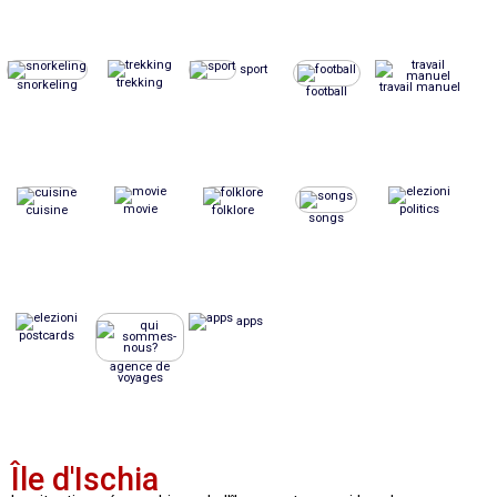
sport
trekking
snorkeling
travail manuel
football
movie
politics
cuisine
folklore
songs
apps
postcards
agence de
voyages
Île d'Ischia