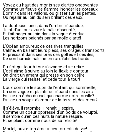
Voyez du haut des monts ses clartés ondoyantes
Comme un fleuve de flamme inonder les coteaux,
Dormir dans les vallons, ou glisser sur les pentes,
Ou rejaillir au loin du sein brillant des eaux.
La douteuse lueur, dans l'ombre répandue,
Teint d'un jour azuré la pâle obscurité,
Et fait nager au loin dans la vague étendue
Les horizons baignés par sa molle clarté!
L'Océan amoureux de ces rives tranquilles
Calme, en baisant leurs pieds, ses orageux transports,
Et pressant dans ses bras ces golfes et ces îles,
De son humide haleine en rafraîchit les bords.
Du flot qui tour à tour s'avance et se retire
L'oeil aime à suivre au loin le flexible contour :
On dirait un amant qui presse en son délire
La vierge qui résiste, et cède tour à tour!
Doux comme le soupir de l'enfant qui sommeille,
Un son vague et plaintif se répand dans les airs :
Est-ce un écho du ciel qui charme notre oreille?
Est-ce un soupir d'amour de la terre et des mers?
Il s'élève, il retombe, il renaît, il expire,
Comme un coeur oppressé d'un poids de volupté,
Il semble qu'en ces nuits la nature respire,
Et se plaint comme nous de sa félicité!
Mortel, ouvre ton âme à ces torrents de vie!