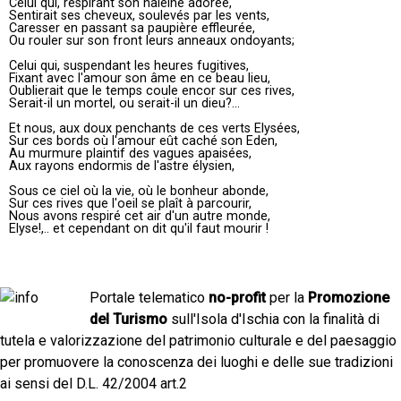
Celui qui, respirant son haleine adorée,
Sentirait ses cheveux, soulevés par les vents,
Caresser en passant sa paupière effleurée,
Ou rouler sur son front leurs anneaux ondoyants;
Celui qui, suspendant les heures fugitives,
Fixant avec l'amour son âme en ce beau lieu,
Oublierait que le temps coule encor sur ces rives,
Serait-il un mortel, ou serait-il un dieu?...
Et nous, aux doux penchants de ces verts Elysées,
Sur ces bords où l'amour eût caché son Eden,
Au murmure plaintif des vagues apaisées,
Aux rayons endormis de l'astre élysien,
Sous ce ciel où la vie, où le bonheur abonde,
Sur ces rives que l'oeil se plaît à parcourir,
Nous avons respiré cet air d'un autre monde,
Elyse!,.. et cependant on dit qu'il faut mourir !
Portale telematico
no-profit
per la
Promozione
del Turismo
sull'Isola d'Ischia con la finalità di
tutela e valorizzazione del patrimonio culturale e del paesaggio
per promuovere la conoscenza dei luoghi e delle sue tradizioni
ai sensi del D.L. 42/2004 art.2