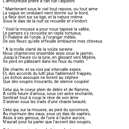
L'amoureuse prière a fait fuir l'aquilonl
" Maintenant sous le ciel tout repose, ou tout aime :
La vague en ondulant vient dormir sur le bord;
La fleur dort sur sa tige, et la nature même
Sous le dais de la nuit se recueille et s'endort.
" Voisl la mousse a pour nous tapissé la vallée,
Le pampre s'y recourbe en replis tortueux,
Et l'haleine de l'onde, à l'oranger mêlée,
De ses fleurs qu'elle effeuille embaume mes cheveux.
" A la molle clarté de la voûte sereine
Nous chanterons ensemble assis sous le jasmin,
Jusqu'à l'heure où la lune, en glissant vers Misène,
Se perd en pâlissant dans les feux du matin. "
Elle chante; et sa voix par intervalle expire,
Et, des accords du luth plus faiblement frappés,
Les échos assoupis ne livrent au zéphire
Que des soupirs mourants, de silence coupésl
Celui qui, le coeur plein de délire et de flamme,
A cette heure d'amour, sous cet astre enchanté,
Sentirait tout à coup le rêve de son âme
S'animer sous les traits d'une chaste beauté;
Celui qui, sur la mousse, au pied du sycomore,
Au murmure des eaux, sous un dais de saphirs,
Assis à ses genoux, de l'une à l'autre aurore,
N'aurait pour lui parler que l'accent des soupirs;