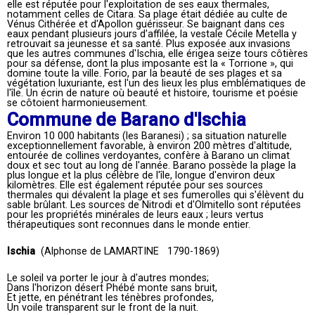
elle est réputée pour l'exploitation de ses eaux thermales,
notamment celles de Citara. Sa plage était dédiée au culte de
Vénus Cithérée et d'Apollon guérisseur. Se baignant dans ces
eaux pendant plusieurs jours d'affilée, la vestale Cécile Metella y
retrouvait sa jeunesse et sa santé. Plus exposée aux invasions
que les autres communes d'Ischia, elle érigea seize tours côtières
pour sa défense, dont la plus imposante est la « Torrione », qui
domine toute la ville. Forio, par la beauté de ses plages et sa
végétation luxuriante, est l'un des lieux les plus emblématiques de
l'île. Un écrin de nature où beauté et histoire, tourisme et poésie
se côtoient harmonieusement.
Commune de Barano d'Ischia
Environ 10 000 habitants (les Baranesi) ; sa situation naturelle
exceptionnellement favorable, à environ 200 mètres d'altitude,
entourée de collines verdoyantes, confère à Barano un climat
doux et sec tout au long de l'année. Barano possède la plage la
plus longue et la plus célèbre de l'île, longue d'environ deux
kilomètres. Elle est également réputée pour ses sources
thermales qui dévalent la plage et ses fumerolles qui s'élèvent du
sable brûlant. Les sources de Nitrodi et d'Olmitello sont réputées
pour les propriétés minérales de leurs eaux ; leurs vertus
thérapeutiques sont reconnues dans le monde entier.
Ischia
(Alphonse de LAMARTINE 1790-1869)
Le soleil va porter le jour à d'autres mondes;
Dans l'horizon désert Phébé monte sans bruit,
Et jette, en pénétrant les ténèbres profondes,
Un voile transparent sur le front de la nuit.