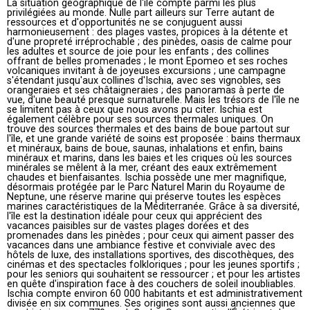
La situation géographique de l'île compte parmi les plus
privilégiées au monde. Nulle part ailleurs sur Terre autant de
ressources et d'opportunités ne se conjuguent aussi
harmonieusement : des plages vastes, propices à la détente et
d'une propreté irréprochable ; des pinèdes, oasis de calme pour
les adultes et source de joie pour les enfants ; des collines
offrant de belles promenades ; le mont Epomeo et ses roches
volcaniques invitant à de joyeuses excursions ; une campagne
s'étendant jusqu'aux collines d'Ischia, avec ses vignobles, ses
orangeraies et ses châtaigneraies ; des panoramas à perte de
vue, d'une beauté presque surnaturelle. Mais les trésors de l'île ne
se limitent pas à ceux que nous avons pu citer. Ischia est
également célèbre pour ses sources thermales uniques. On
trouve des sources thermales et des bains de boue partout sur
l'île, et une grande variété de soins est proposée : bains thermaux
et minéraux, bains de boue, saunas, inhalations et enfin, bains
minéraux et marins, dans les baies et les criques où les sources
minérales se mêlent à la mer, créant des eaux extrêmement
chaudes et bienfaisantes. Ischia possède une mer magnifique,
désormais protégée par le Parc Naturel Marin du Royaume de
Neptune, une réserve marine qui préserve toutes les espèces
marines caractéristiques de la Méditerranée. Grâce à sa diversité,
l'île est la destination idéale pour ceux qui apprécient des
vacances paisibles sur de vastes plages dorées et des
promenades dans les pinèdes ; pour ceux qui aiment passer des
vacances dans une ambiance festive et conviviale avec des
hôtels de luxe, des installations sportives, des discothèques, des
cinémas et des spectacles folkloriques ; pour les jeunes sportifs ;
pour les seniors qui souhaitent se ressourcer ; et pour les artistes
en quête d'inspiration face à des couchers de soleil inoubliables.
Ischia compte environ 60 000 habitants et est administrativement
divisée en six communes. Ses origines sont aussi anciennes que