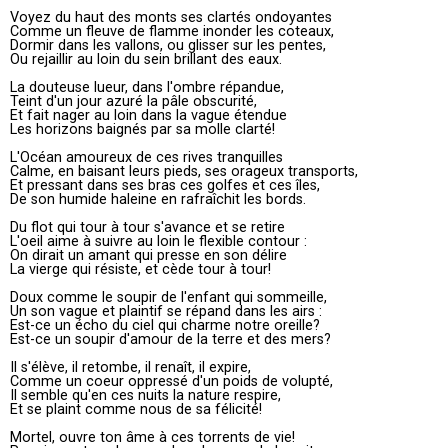
Voyez du haut des monts ses clartés ondoyantes
Comme un fleuve de flamme inonder les coteaux,
Dormir dans les vallons, ou glisser sur les pentes,
Ou rejaillir au loin du sein brillant des eaux.
La douteuse lueur, dans l'ombre répandue,
Teint d'un jour azuré la pâle obscurité,
Et fait nager au loin dans la vague étendue
Les horizons baignés par sa molle clarté!
L'Océan amoureux de ces rives tranquilles
Calme, en baisant leurs pieds, ses orageux transports,
Et pressant dans ses bras ces golfes et ces îles,
De son humide haleine en rafraîchit les bords.
Du flot qui tour à tour s'avance et se retire
L'oeil aime à suivre au loin le flexible contour :
On dirait un amant qui presse en son délire
La vierge qui résiste, et cède tour à tour!
Doux comme le soupir de l'enfant qui sommeille,
Un son vague et plaintif se répand dans les airs :
Est-ce un écho du ciel qui charme notre oreille?
Est-ce un soupir d'amour de la terre et des mers?
Il s'élève, il retombe, il renaît, il expire,
Comme un coeur oppressé d'un poids de volupté,
Il semble qu'en ces nuits la nature respire,
Et se plaint comme nous de sa félicité!
Mortel, ouvre ton âme à ces torrents de vie!