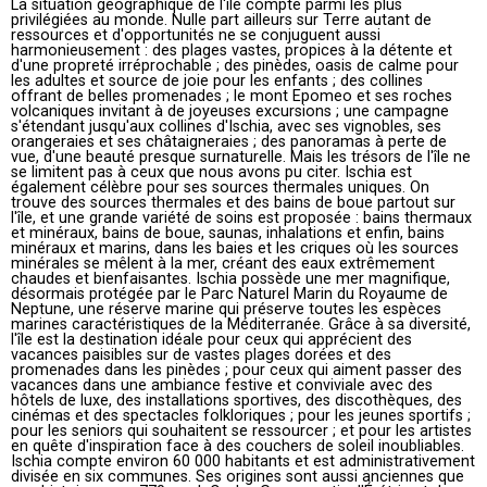
La situation géographique de l'île compte parmi les plus
privilégiées au monde. Nulle part ailleurs sur Terre autant de
ressources et d'opportunités ne se conjuguent aussi
harmonieusement : des plages vastes, propices à la détente et
d'une propreté irréprochable ; des pinèdes, oasis de calme pour
les adultes et source de joie pour les enfants ; des collines
offrant de belles promenades ; le mont Epomeo et ses roches
volcaniques invitant à de joyeuses excursions ; une campagne
s'étendant jusqu'aux collines d'Ischia, avec ses vignobles, ses
orangeraies et ses châtaigneraies ; des panoramas à perte de
vue, d'une beauté presque surnaturelle. Mais les trésors de l'île ne
se limitent pas à ceux que nous avons pu citer. Ischia est
également célèbre pour ses sources thermales uniques. On
trouve des sources thermales et des bains de boue partout sur
l'île, et une grande variété de soins est proposée : bains thermaux
et minéraux, bains de boue, saunas, inhalations et enfin, bains
minéraux et marins, dans les baies et les criques où les sources
minérales se mêlent à la mer, créant des eaux extrêmement
chaudes et bienfaisantes. Ischia possède une mer magnifique,
désormais protégée par le Parc Naturel Marin du Royaume de
Neptune, une réserve marine qui préserve toutes les espèces
marines caractéristiques de la Méditerranée. Grâce à sa diversité,
l'île est la destination idéale pour ceux qui apprécient des
vacances paisibles sur de vastes plages dorées et des
promenades dans les pinèdes ; pour ceux qui aiment passer des
vacances dans une ambiance festive et conviviale avec des
hôtels de luxe, des installations sportives, des discothèques, des
cinémas et des spectacles folkloriques ; pour les jeunes sportifs ;
pour les seniors qui souhaitent se ressourcer ; et pour les artistes
en quête d'inspiration face à des couchers de soleil inoubliables.
Ischia compte environ 60 000 habitants et est administrativement
divisée en six communes. Ses origines sont aussi anciennes que