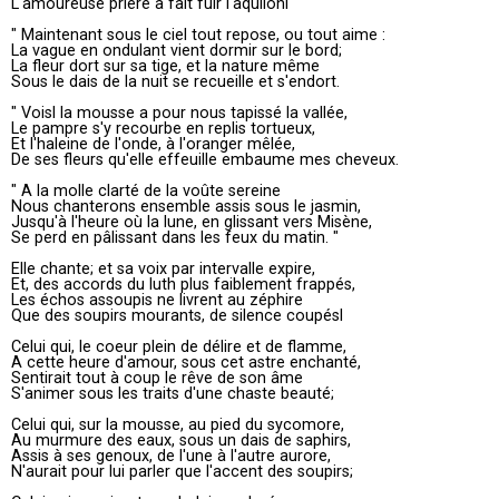
L'amoureuse prière a fait fuir l'aquilonl
" Maintenant sous le ciel tout repose, ou tout aime :
La vague en ondulant vient dormir sur le bord;
La fleur dort sur sa tige, et la nature même
Sous le dais de la nuit se recueille et s'endort.
" Voisl la mousse a pour nous tapissé la vallée,
Le pampre s'y recourbe en replis tortueux,
Et l'haleine de l'onde, à l'oranger mêlée,
De ses fleurs qu'elle effeuille embaume mes cheveux.
" A la molle clarté de la voûte sereine
Nous chanterons ensemble assis sous le jasmin,
Jusqu'à l'heure où la lune, en glissant vers Misène,
Se perd en pâlissant dans les feux du matin. "
Elle chante; et sa voix par intervalle expire,
Et, des accords du luth plus faiblement frappés,
Les échos assoupis ne livrent au zéphire
Que des soupirs mourants, de silence coupésl
Celui qui, le coeur plein de délire et de flamme,
A cette heure d'amour, sous cet astre enchanté,
Sentirait tout à coup le rêve de son âme
S'animer sous les traits d'une chaste beauté;
Celui qui, sur la mousse, au pied du sycomore,
Au murmure des eaux, sous un dais de saphirs,
Assis à ses genoux, de l'une à l'autre aurore,
N'aurait pour lui parler que l'accent des soupirs;