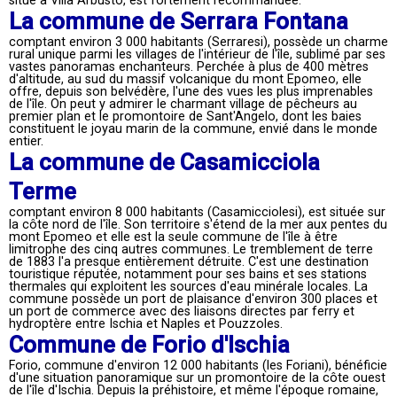
situé à Villa Arbusto, est fortement recommandée.
La commune de Serrara Fontana
comptant environ 3 000 habitants (Serraresi), possède un charme
rural unique parmi les villages de l'intérieur de l'île, sublimé par ses
vastes panoramas enchanteurs. Perchée à plus de 400 mètres
d'altitude, au sud du massif volcanique du mont Epomeo, elle
offre, depuis son belvédère, l'une des vues les plus imprenables
de l'île. On peut y admirer le charmant village de pêcheurs au
premier plan et le promontoire de Sant'Angelo, dont les baies
constituent le joyau marin de la commune, envié dans le monde
entier.
La commune de Casamicciola
Terme
comptant environ 8 000 habitants (Casamicciolesi), est située sur
la côte nord de l'île. Son territoire s'étend de la mer aux pentes du
mont Epomeo et elle est la seule commune de l'île à être
limitrophe des cinq autres communes. Le tremblement de terre
de 1883 l'a presque entièrement détruite. C'est une destination
touristique réputée, notamment pour ses bains et ses stations
thermales qui exploitent les sources d'eau minérale locales. La
commune possède un port de plaisance d'environ 300 places et
un port de commerce avec des liaisons directes par ferry et
hydroptère entre Ischia et Naples et Pouzzoles.
Commune de Forio d'Ischia
Forio, commune d'environ 12 000 habitants (les Foriani), bénéficie
d'une situation panoramique sur un promontoire de la côte ouest
de l'île d'Ischia. Depuis la préhistoire, et même l'époque romaine,