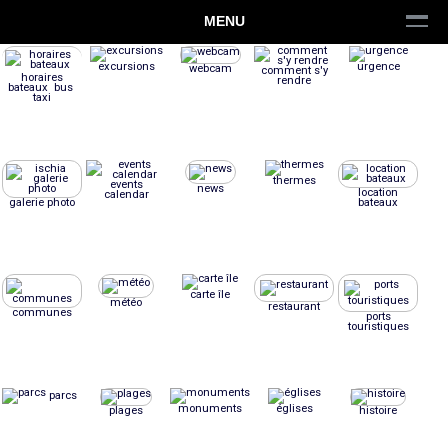
MENU
excursions
urgence
webcam
comment s'y
horaires
rendre
bateaux bus
taxi
thermes
events
news
location
calendar
galerie photo
bateaux
carte île
météo
restaurant
communes
ports
touristiques
parcs
monuments
églises
plages
histoire