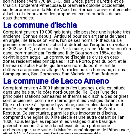
son histoire : vers 770 av. J.-C., des Grecs, partis d'Érétrie et de
Chalcis, fondèrent Pithecusae, la première colonie occidentale,
sur le promontoire du Monte Vico. Les Romains arrivèrent ensuite
à Ischia et découvrirent les propriétés exceptionnelles de ses
eaux thermales.
La commune d'Ischia
Comptant environ 19 000 habitants, elle possède une histoire très
ancienne. Connue depuis l'Antiquité pour son artisanat de vases
en argile, l'île tire, selon Pline, l'un de ses noms : Pithecusa. Le
premier centre habité d'Ischia fut détruit par l'éruption du volcan
de 302 av. J.-C., créant un lac. Par la suite, grâce à la création d'un
canal commandé par Ferdinand II de Bourbon en 1854, ce lac
devint le port actuel. La commune d'Ischia se divise en deux
zones résidentielles principales : Ischia Porto, près du port, et le
hameau d'Ischia Ponte, qui tire son nom du pont reliant le
château aragonais au village. Parmi les autres hameaux, citons
Campagnano, San Domenico, San Michele et Sant'Antuono.
La commune de Lacco Ameno
Comptant environ 4 000 habitants (les Lacchesi), elle est située
dans une baie sur la côte nord-ouest de l'île. C'est l'une des
principales stations balnéaires et thermales d'Ischia. Ses origines
sont anciennes, comme en témoignent les vestiges datant de
l'âge du bronze à l'époque byzantine, rassemblés dans le petit
musée archéologique installé dans le sanctuaire de Santa
Restituta. Ce sanctuaire, parmi les plus importants d'Ischia,
comprend une église du XIXe siècle et une autre datant de l'an
1000, sous lesquelles reposent les vestiges d'une basilique
paléochrétienne. Grâce à la richesse de son patrimoine
archéologique, une visite du Musée archéologique de Pithecusae,