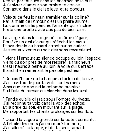
Reçois par tous les sens les charmes de la nuit,
A t'enivrer d'amour son ombre te convie;
Son astre dans le ciel se lève, et te conduit.
Vois-tu ce feu lointain trembler sur la colline?
Par la main de l'Amour c'est un phare allumé;
Là, comme un lis penché, l'amante qui s'incline
Prête une oreille avide aux pas du bien-aimé!
La vierge, dans le songe où son âme s'égare,
Soulève un oeil d'azur qui réfléchit les cieux,
Et ses doigts au hasard errant sur sa guitare
Jettent aux vents du soir des sons mystérieux!
" Viens ! l'amoureux silence occupe au loin l'espace;
Viens du soir près de moi respirer la fraîcheur!
C'est l'heure; à peine au loin la voile qui s'efface
Blanchit en ramenant le paisible pêcheur!
" Depuis l'heure où ta barque a fui loin de la rive,
J'ai suivi tout le jour ta voile sur les mers,
Ainsi que de son nid la colombe craintive
Suit l'aile du ramier qui blanchit dans les airs!
" Tandis qu'elle glissait sous l'ombre du rivage,
J'ai reconnu ta voix dans la voix des échos;
Et la brise du soir, en mourant sur la plage,
Me rapportait tes chants prolongés sur les flots.
" Quand la vague a grondé sur la côte écumante,
À l'étoile des mers j'ai murmuré ton nom,
J'ai rallumé sa lampe, et de ta seule amante