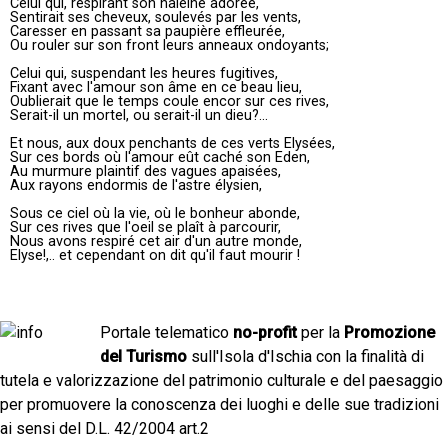
Celui qui, respirant son haleine adorée,
Sentirait ses cheveux, soulevés par les vents,
Caresser en passant sa paupière effleurée,
Ou rouler sur son front leurs anneaux ondoyants;
Celui qui, suspendant les heures fugitives,
Fixant avec l'amour son âme en ce beau lieu,
Oublierait que le temps coule encor sur ces rives,
Serait-il un mortel, ou serait-il un dieu?...
Et nous, aux doux penchants de ces verts Elysées,
Sur ces bords où l'amour eût caché son Eden,
Au murmure plaintif des vagues apaisées,
Aux rayons endormis de l'astre élysien,
Sous ce ciel où la vie, où le bonheur abonde,
Sur ces rives que l'oeil se plaît à parcourir,
Nous avons respiré cet air d'un autre monde,
Elyse!,.. et cependant on dit qu'il faut mourir !
Portale telematico
no-profit
per la
Promozione
del Turismo
sull'Isola d'Ischia con la finalità di
tutela e valorizzazione del patrimonio culturale e del paesaggio
per promuovere la conoscenza dei luoghi e delle sue tradizioni
ai sensi del D.L. 42/2004 art.2