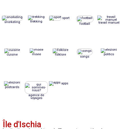
sport
trekking
snorkeling
travail manuel
football
movie
politics
cuisine
folklore
songs
apps
postcards
agence de
voyages
Île d'Ischia