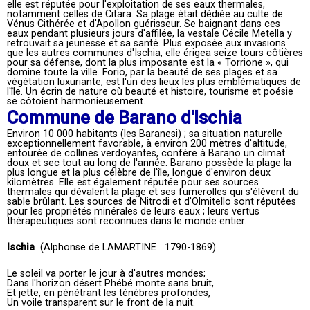
elle est réputée pour l'exploitation de ses eaux thermales,
notamment celles de Citara. Sa plage était dédiée au culte de
Vénus Cithérée et d'Apollon guérisseur. Se baignant dans ces
eaux pendant plusieurs jours d'affilée, la vestale Cécile Metella y
retrouvait sa jeunesse et sa santé. Plus exposée aux invasions
que les autres communes d'Ischia, elle érigea seize tours côtières
pour sa défense, dont la plus imposante est la « Torrione », qui
domine toute la ville. Forio, par la beauté de ses plages et sa
végétation luxuriante, est l'un des lieux les plus emblématiques de
l'île. Un écrin de nature où beauté et histoire, tourisme et poésie
se côtoient harmonieusement.
Commune de Barano d'Ischia
Environ 10 000 habitants (les Baranesi) ; sa situation naturelle
exceptionnellement favorable, à environ 200 mètres d'altitude,
entourée de collines verdoyantes, confère à Barano un climat
doux et sec tout au long de l'année. Barano possède la plage la
plus longue et la plus célèbre de l'île, longue d'environ deux
kilomètres. Elle est également réputée pour ses sources
thermales qui dévalent la plage et ses fumerolles qui s'élèvent du
sable brûlant. Les sources de Nitrodi et d'Olmitello sont réputées
pour les propriétés minérales de leurs eaux ; leurs vertus
thérapeutiques sont reconnues dans le monde entier.
Ischia
(Alphonse de LAMARTINE 1790-1869)
Le soleil va porter le jour à d'autres mondes;
Dans l'horizon désert Phébé monte sans bruit,
Et jette, en pénétrant les ténèbres profondes,
Un voile transparent sur le front de la nuit.