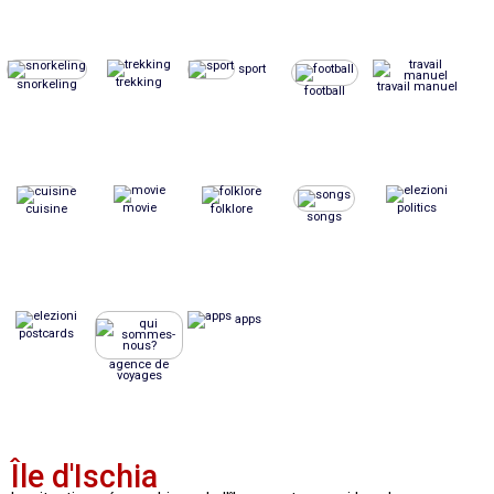
sport
trekking
snorkeling
travail manuel
football
movie
politics
cuisine
folklore
songs
apps
postcards
agence de
voyages
Île d'Ischia