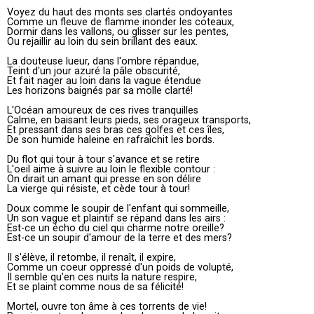
Voyez du haut des monts ses clartés ondoyantes
Comme un fleuve de flamme inonder les coteaux,
Dormir dans les vallons, ou glisser sur les pentes,
Ou rejaillir au loin du sein brillant des eaux.
La douteuse lueur, dans l'ombre répandue,
Teint d'un jour azuré la pâle obscurité,
Et fait nager au loin dans la vague étendue
Les horizons baignés par sa molle clarté!
L'Océan amoureux de ces rives tranquilles
Calme, en baisant leurs pieds, ses orageux transports,
Et pressant dans ses bras ces golfes et ces îles,
De son humide haleine en rafraîchit les bords.
Du flot qui tour à tour s'avance et se retire
L'oeil aime à suivre au loin le flexible contour :
On dirait un amant qui presse en son délire
La vierge qui résiste, et cède tour à tour!
Doux comme le soupir de l'enfant qui sommeille,
Un son vague et plaintif se répand dans les airs :
Est-ce un écho du ciel qui charme notre oreille?
Est-ce un soupir d'amour de la terre et des mers?
Il s'élève, il retombe, il renaît, il expire,
Comme un coeur oppressé d'un poids de volupté,
Il semble qu'en ces nuits la nature respire,
Et se plaint comme nous de sa félicité!
Mortel, ouvre ton âme à ces torrents de vie!