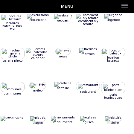
MENU
excursions
urgence
webcam
comment s'y
horaires
rendre
bateaux bus
taxi
thermes
events
news
location
calendar
galerie photo
bateaux
carte île
météo
restaurant
communes
ports
touristiques
parcs
monuments
églises
plages
histoire