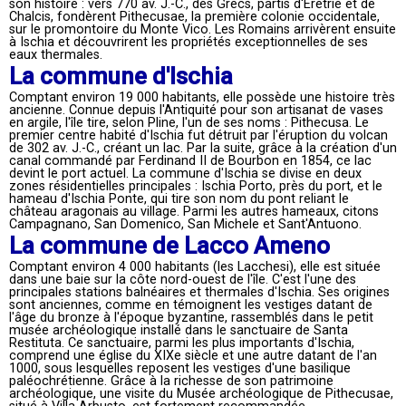
son histoire : vers 770 av. J.-C., des Grecs, partis d'Érétrie et de
Chalcis, fondèrent Pithecusae, la première colonie occidentale,
sur le promontoire du Monte Vico. Les Romains arrivèrent ensuite
à Ischia et découvrirent les propriétés exceptionnelles de ses
eaux thermales.
La commune d'Ischia
Comptant environ 19 000 habitants, elle possède une histoire très
ancienne. Connue depuis l'Antiquité pour son artisanat de vases
en argile, l'île tire, selon Pline, l'un de ses noms : Pithecusa. Le
premier centre habité d'Ischia fut détruit par l'éruption du volcan
de 302 av. J.-C., créant un lac. Par la suite, grâce à la création d'un
canal commandé par Ferdinand II de Bourbon en 1854, ce lac
devint le port actuel. La commune d'Ischia se divise en deux
zones résidentielles principales : Ischia Porto, près du port, et le
hameau d'Ischia Ponte, qui tire son nom du pont reliant le
château aragonais au village. Parmi les autres hameaux, citons
Campagnano, San Domenico, San Michele et Sant'Antuono.
La commune de Lacco Ameno
Comptant environ 4 000 habitants (les Lacchesi), elle est située
dans une baie sur la côte nord-ouest de l'île. C'est l'une des
principales stations balnéaires et thermales d'Ischia. Ses origines
sont anciennes, comme en témoignent les vestiges datant de
l'âge du bronze à l'époque byzantine, rassemblés dans le petit
musée archéologique installé dans le sanctuaire de Santa
Restituta. Ce sanctuaire, parmi les plus importants d'Ischia,
comprend une église du XIXe siècle et une autre datant de l'an
1000, sous lesquelles reposent les vestiges d'une basilique
paléochrétienne. Grâce à la richesse de son patrimoine
archéologique, une visite du Musée archéologique de Pithecusae,