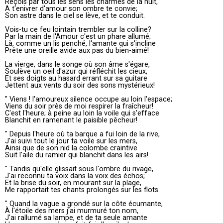
Reçois par tous les sens les charmes de la nuit,
A t'enivrer d'amour son ombre te convie;
Son astre dans le ciel se lève, et te conduit.
Vois-tu ce feu lointain trembler sur la colline?
Par la main de l'Amour c'est un phare allumé;
Là, comme un lis penché, l'amante qui s'incline
Prête une oreille avide aux pas du bien-aimé!
La vierge, dans le songe où son âme s'égare,
Soulève un oeil d'azur qui réfléchit les cieux,
Et ses doigts au hasard errant sur sa guitare
Jettent aux vents du soir des sons mystérieux!
" Viens ! l'amoureux silence occupe au loin l'espace;
Viens du soir près de moi respirer la fraîcheur!
C'est l'heure; à peine au loin la voile qui s'efface
Blanchit en ramenant le paisible pêcheur!
" Depuis l'heure où ta barque a fui loin de la rive,
J'ai suivi tout le jour ta voile sur les mers,
Ainsi que de son nid la colombe craintive
Suit l'aile du ramier qui blanchit dans les airs!
" Tandis qu'elle glissait sous l'ombre du rivage,
J'ai reconnu ta voix dans la voix des échos;
Et la brise du soir, en mourant sur la plage,
Me rapportait tes chants prolongés sur les flots.
" Quand la vague a grondé sur la côte écumante,
À l'étoile des mers j'ai murmuré ton nom,
J'ai rallumé sa lampe, et de ta seule amante