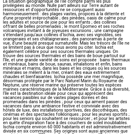
La situation géographique de l'île compte parmi les plus
privilégiées au monde. Nulle part ailleurs sur Terre autant de
ressources et d'opportunités ne se conjuguent aussi
harmonieusement : des plages vastes, propices à la détente et
d'une propreté irréprochable ; des pinèdes, oasis de calme pour
les adultes et source de joie pour les enfants ; des collines
offrant de belles promenades ; le mont Epomeo et ses roches
volcaniques invitant à de joyeuses excursions ; une campagne
s'étendant jusqu'aux collines d'Ischia, avec ses vignobles, ses
orangeraies et ses châtaigneraies ; des panoramas à perte de
vue, d'une beauté presque surnaturelle. Mais les trésors de l'île ne
se limitent pas à ceux que nous avons pu citer. Ischia est
également célèbre pour ses sources thermales uniques. On
trouve des sources thermales et des bains de boue partout sur
l'île, et une grande variété de soins est proposée : bains thermaux
et minéraux, bains de boue, saunas, inhalations et enfin, bains
minéraux et marins, dans les baies et les criques où les sources
minérales se mêlent à la mer, créant des eaux extrêmement
chaudes et bienfaisantes. Ischia possède une mer magnifique,
désormais protégée par le Parc Naturel Marin du Royaume de
Neptune, une réserve marine qui préserve toutes les espèces
marines caractéristiques de la Méditerranée. Grâce à sa diversité,
l'île est la destination idéale pour ceux qui apprécient des
vacances paisibles sur de vastes plages dorées et des
promenades dans les pinèdes ; pour ceux qui aiment passer des
vacances dans une ambiance festive et conviviale avec des
hôtels de luxe, des installations sportives, des discothèques, des
cinémas et des spectacles folkloriques ; pour les jeunes sportifs ;
pour les seniors qui souhaitent se ressourcer ; et pour les artistes
en quête d'inspiration face à des couchers de soleil inoubliables.
Ischia compte environ 60 000 habitants et est administrativement
divisée en six communes. Ses origines sont aussi anciennes que