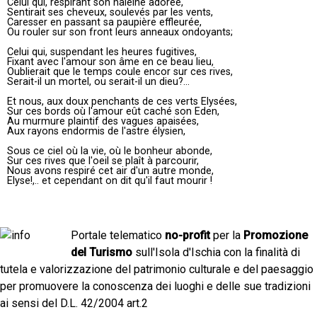
Celui qui, respirant son haleine adorée,
Sentirait ses cheveux, soulevés par les vents,
Caresser en passant sa paupière effleurée,
Ou rouler sur son front leurs anneaux ondoyants;
Celui qui, suspendant les heures fugitives,
Fixant avec l'amour son âme en ce beau lieu,
Oublierait que le temps coule encor sur ces rives,
Serait-il un mortel, ou serait-il un dieu?...
Et nous, aux doux penchants de ces verts Elysées,
Sur ces bords où l'amour eût caché son Eden,
Au murmure plaintif des vagues apaisées,
Aux rayons endormis de l'astre élysien,
Sous ce ciel où la vie, où le bonheur abonde,
Sur ces rives que l'oeil se plaît à parcourir,
Nous avons respiré cet air d'un autre monde,
Elyse!,.. et cependant on dit qu'il faut mourir !
Portale telematico
no-profit
per la
Promozione
del Turismo
sull'Isola d'Ischia con la finalità di
tutela e valorizzazione del patrimonio culturale e del paesaggio
per promuovere la conoscenza dei luoghi e delle sue tradizioni
ai sensi del D.L. 42/2004 art.2