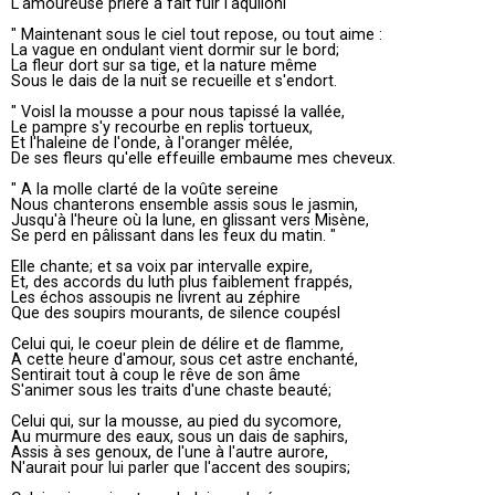
L'amoureuse prière a fait fuir l'aquilonl
" Maintenant sous le ciel tout repose, ou tout aime :
La vague en ondulant vient dormir sur le bord;
La fleur dort sur sa tige, et la nature même
Sous le dais de la nuit se recueille et s'endort.
" Voisl la mousse a pour nous tapissé la vallée,
Le pampre s'y recourbe en replis tortueux,
Et l'haleine de l'onde, à l'oranger mêlée,
De ses fleurs qu'elle effeuille embaume mes cheveux.
" A la molle clarté de la voûte sereine
Nous chanterons ensemble assis sous le jasmin,
Jusqu'à l'heure où la lune, en glissant vers Misène,
Se perd en pâlissant dans les feux du matin. "
Elle chante; et sa voix par intervalle expire,
Et, des accords du luth plus faiblement frappés,
Les échos assoupis ne livrent au zéphire
Que des soupirs mourants, de silence coupésl
Celui qui, le coeur plein de délire et de flamme,
A cette heure d'amour, sous cet astre enchanté,
Sentirait tout à coup le rêve de son âme
S'animer sous les traits d'une chaste beauté;
Celui qui, sur la mousse, au pied du sycomore,
Au murmure des eaux, sous un dais de saphirs,
Assis à ses genoux, de l'une à l'autre aurore,
N'aurait pour lui parler que l'accent des soupirs;