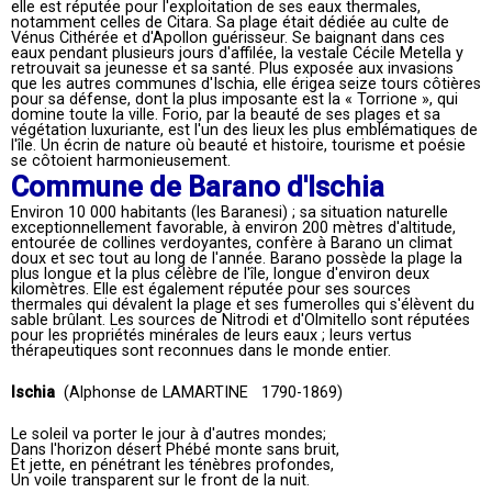
elle est réputée pour l'exploitation de ses eaux thermales,
notamment celles de Citara. Sa plage était dédiée au culte de
Vénus Cithérée et d'Apollon guérisseur. Se baignant dans ces
eaux pendant plusieurs jours d'affilée, la vestale Cécile Metella y
retrouvait sa jeunesse et sa santé. Plus exposée aux invasions
que les autres communes d'Ischia, elle érigea seize tours côtières
pour sa défense, dont la plus imposante est la « Torrione », qui
domine toute la ville. Forio, par la beauté de ses plages et sa
végétation luxuriante, est l'un des lieux les plus emblématiques de
l'île. Un écrin de nature où beauté et histoire, tourisme et poésie
se côtoient harmonieusement.
Commune de Barano d'Ischia
Environ 10 000 habitants (les Baranesi) ; sa situation naturelle
exceptionnellement favorable, à environ 200 mètres d'altitude,
entourée de collines verdoyantes, confère à Barano un climat
doux et sec tout au long de l'année. Barano possède la plage la
plus longue et la plus célèbre de l'île, longue d'environ deux
kilomètres. Elle est également réputée pour ses sources
thermales qui dévalent la plage et ses fumerolles qui s'élèvent du
sable brûlant. Les sources de Nitrodi et d'Olmitello sont réputées
pour les propriétés minérales de leurs eaux ; leurs vertus
thérapeutiques sont reconnues dans le monde entier.
Ischia
(Alphonse de LAMARTINE 1790-1869)
Le soleil va porter le jour à d'autres mondes;
Dans l'horizon désert Phébé monte sans bruit,
Et jette, en pénétrant les ténèbres profondes,
Un voile transparent sur le front de la nuit.