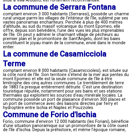
situé à Villa Arbusto, est fortement recommandée.
La commune de Serrara Fontana
comptant environ 3 000 habitants (Serraresi), possède un charme
rural unique parmi les villages de l'intérieur de l'île, sublimé par ses
vastes panoramas enchanteurs. Perchée à plus de 400 mètres
d'altitude, au sud du massif volcanique du mont Epomeo, elle
offre, depuis son belvédère, l'une des vues les plus imprenables
de l'île. On peut y admirer le charmant village de pêcheurs au
premier plan et le promontoire de Sant'Angelo, dont les baies
constituent le joyau marin de la commune, envié dans le monde
entier.
La commune de Casamicciola
Terme
comptant environ 8 000 habitants (Casamicciolesi), est située sur
la côte nord de l'île. Son territoire s'étend de la mer aux pentes du
mont Epomeo et elle est la seule commune de l'île à être
limitrophe des cinq autres communes. Le tremblement de terre
de 1883 l'a presque entièrement détruite. C'est une destination
touristique réputée, notamment pour ses bains et ses stations
thermales qui exploitent les sources d'eau minérale locales. La
commune possède un port de plaisance d'environ 300 places et
un port de commerce avec des liaisons directes par ferry et
hydroptère entre Ischia et Naples et Pouzzoles.
Commune de Forio d'Ischia
Forio, commune d'environ 12 000 habitants (les Foriani), bénéficie
d'une situation panoramique sur un promontoire de la côte ouest
de l'île d'Ischia. Depuis la préhistoire, et même l'époque romaine,