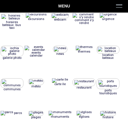
MENU
excursions
urgence
webcam
comment s'y
horaires
rendre
bateaux bus
taxi
thermes
events
news
location
calendar
galerie photo
bateaux
carte île
météo
restaurant
communes
ports
touristiques
parcs
monuments
églises
plages
histoire