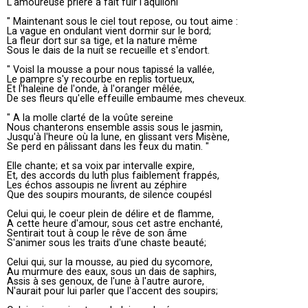
L'amoureuse prière a fait fuir l'aquilonl
" Maintenant sous le ciel tout repose, ou tout aime :
La vague en ondulant vient dormir sur le bord;
La fleur dort sur sa tige, et la nature même
Sous le dais de la nuit se recueille et s'endort.
" Voisl la mousse a pour nous tapissé la vallée,
Le pampre s'y recourbe en replis tortueux,
Et l'haleine de l'onde, à l'oranger mêlée,
De ses fleurs qu'elle effeuille embaume mes cheveux.
" A la molle clarté de la voûte sereine
Nous chanterons ensemble assis sous le jasmin,
Jusqu'à l'heure où la lune, en glissant vers Misène,
Se perd en pâlissant dans les feux du matin. "
Elle chante; et sa voix par intervalle expire,
Et, des accords du luth plus faiblement frappés,
Les échos assoupis ne livrent au zéphire
Que des soupirs mourants, de silence coupésl
Celui qui, le coeur plein de délire et de flamme,
A cette heure d'amour, sous cet astre enchanté,
Sentirait tout à coup le rêve de son âme
S'animer sous les traits d'une chaste beauté;
Celui qui, sur la mousse, au pied du sycomore,
Au murmure des eaux, sous un dais de saphirs,
Assis à ses genoux, de l'une à l'autre aurore,
N'aurait pour lui parler que l'accent des soupirs;