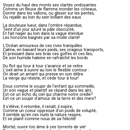
Voyez du haut des monts ses clartés ondoyantes
Comme un fleuve de flamme inonder les coteaux,
Dormir dans les vallons, ou glisser sur les pentes,
Ou rejaillir au loin du sein brillant des eaux.
La douteuse lueur, dans l'ombre répandue,
Teint d'un jour azuré la pâle obscurité,
Et fait nager au loin dans la vague étendue
Les horizons baignés par sa molle clarté!
L'Océan amoureux de ces rives tranquilles
Calme, en baisant leurs pieds, ses orageux transports,
Et pressant dans ses bras ces golfes et ces îles,
De son humide haleine en rafraîchit les bords.
Du flot qui tour à tour s'avance et se retire
L'oeil aime à suivre au loin le flexible contour :
On dirait un amant qui presse en son délire
La vierge qui résiste, et cède tour à tour!
Doux comme le soupir de l'enfant qui sommeille,
Un son vague et plaintif se répand dans les airs :
Est-ce un écho du ciel qui charme notre oreille?
Est-ce un soupir d'amour de la terre et des mers?
Il s'élève, il retombe, il renaît, il expire,
Comme un coeur oppressé d'un poids de volupté,
Il semble qu'en ces nuits la nature respire,
Et se plaint comme nous de sa félicité!
Mortel, ouvre ton âme à ces torrents de vie!