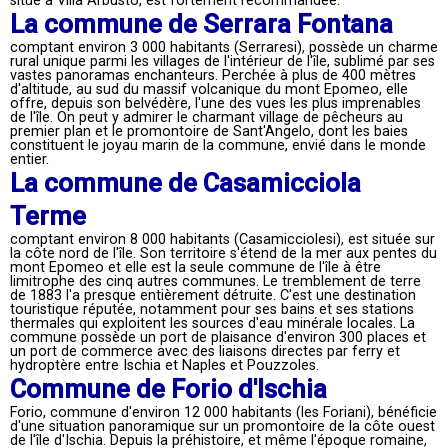
situé à Villa Arbusto, est fortement recommandée.
La commune de Serrara Fontana
comptant environ 3 000 habitants (Serraresi), possède un charme
rural unique parmi les villages de l'intérieur de l'île, sublimé par ses
vastes panoramas enchanteurs. Perchée à plus de 400 mètres
d'altitude, au sud du massif volcanique du mont Epomeo, elle
offre, depuis son belvédère, l'une des vues les plus imprenables
de l'île. On peut y admirer le charmant village de pêcheurs au
premier plan et le promontoire de Sant'Angelo, dont les baies
constituent le joyau marin de la commune, envié dans le monde
entier.
La commune de Casamicciola
Terme
comptant environ 8 000 habitants (Casamicciolesi), est située sur
la côte nord de l'île. Son territoire s'étend de la mer aux pentes du
mont Epomeo et elle est la seule commune de l'île à être
limitrophe des cinq autres communes. Le tremblement de terre
de 1883 l'a presque entièrement détruite. C'est une destination
touristique réputée, notamment pour ses bains et ses stations
thermales qui exploitent les sources d'eau minérale locales. La
commune possède un port de plaisance d'environ 300 places et
un port de commerce avec des liaisons directes par ferry et
hydroptère entre Ischia et Naples et Pouzzoles.
Commune de Forio d'Ischia
Forio, commune d'environ 12 000 habitants (les Foriani), bénéficie
d'une situation panoramique sur un promontoire de la côte ouest
de l'île d'Ischia. Depuis la préhistoire, et même l'époque romaine,