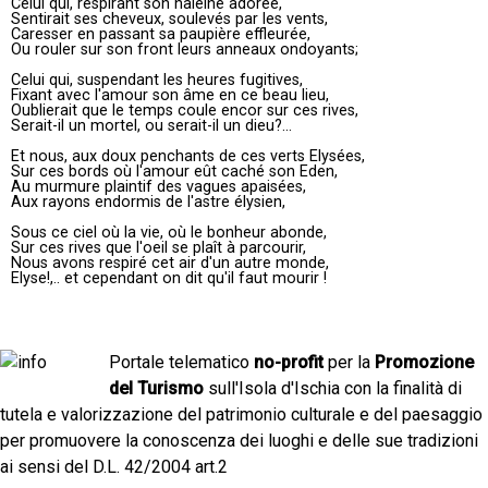
Celui qui, respirant son haleine adorée,
Sentirait ses cheveux, soulevés par les vents,
Caresser en passant sa paupière effleurée,
Ou rouler sur son front leurs anneaux ondoyants;
Celui qui, suspendant les heures fugitives,
Fixant avec l'amour son âme en ce beau lieu,
Oublierait que le temps coule encor sur ces rives,
Serait-il un mortel, ou serait-il un dieu?...
Et nous, aux doux penchants de ces verts Elysées,
Sur ces bords où l'amour eût caché son Eden,
Au murmure plaintif des vagues apaisées,
Aux rayons endormis de l'astre élysien,
Sous ce ciel où la vie, où le bonheur abonde,
Sur ces rives que l'oeil se plaît à parcourir,
Nous avons respiré cet air d'un autre monde,
Elyse!,.. et cependant on dit qu'il faut mourir !
Portale telematico
no-profit
per la
Promozione
del Turismo
sull'Isola d'Ischia con la finalità di
tutela e valorizzazione del patrimonio culturale e del paesaggio
per promuovere la conoscenza dei luoghi e delle sue tradizioni
ai sensi del D.L. 42/2004 art.2