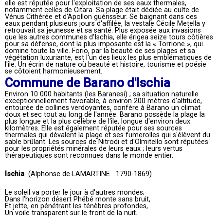
elle est réputée pour l'exploitation de ses eaux thermales,
notamment celles de Citara. Sa plage était dédiée au culte de
Vénus Cithérée et d'Apollon guérisseur. Se baignant dans ces
eaux pendant plusieurs jours d'affilée, la vestale Cécile Metella y
retrouvait sa jeunesse et sa santé. Plus exposée aux invasions
que les autres communes d'Ischia, elle érigea seize tours côtières
pour sa défense, dont la plus imposante est la « Torrione », qui
domine toute la ville. Forio, par la beauté de ses plages et sa
végétation luxuriante, est l'un des lieux les plus emblématiques de
l'île. Un écrin de nature où beauté et histoire, tourisme et poésie
se côtoient harmonieusement.
Commune de Barano d'Ischia
Environ 10 000 habitants (les Baranesi) ; sa situation naturelle
exceptionnellement favorable, à environ 200 mètres d'altitude,
entourée de collines verdoyantes, confère à Barano un climat
doux et sec tout au long de l'année. Barano possède la plage la
plus longue et la plus célèbre de l'île, longue d'environ deux
kilomètres. Elle est également réputée pour ses sources
thermales qui dévalent la plage et ses fumerolles qui s'élèvent du
sable brûlant. Les sources de Nitrodi et d'Olmitello sont réputées
pour les propriétés minérales de leurs eaux ; leurs vertus
thérapeutiques sont reconnues dans le monde entier.
Ischia
(Alphonse de LAMARTINE 1790-1869)
Le soleil va porter le jour à d'autres mondes;
Dans l'horizon désert Phébé monte sans bruit,
Et jette, en pénétrant les ténèbres profondes,
Un voile transparent sur le front de la nuit.