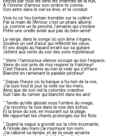
Reçois par tous les sens les charmes de la nuit,
A t'enivrer d'amour son ombre te convie;
Son astre dans le ciel se lève, et te conduit.
Vois-tu ce feu lointain trembler sur la colline?
Par la main de l'Amour c'est un phare allumé;
Là, comme un lis penché, l'amante qui s'incline
Prête une oreille avide aux pas du bien-aimé!
La vierge, dans le songe où son âme s'égare,
Soulève un oeil d'azur qui réfléchit les cieux,
Et ses doigts au hasard errant sur sa guitare
Jettent aux vents du soir des sons mystérieux!
" Viens ! l'amoureux silence occupe au loin l'espace;
Viens du soir près de moi respirer la fraîcheur!
C'est l'heure; à peine au loin la voile qui s'efface
Blanchit en ramenant le paisible pêcheur!
" Depuis l'heure où ta barque a fui loin de la rive,
J'ai suivi tout le jour ta voile sur les mers,
Ainsi que de son nid la colombe craintive
Suit l'aile du ramier qui blanchit dans les airs!
" Tandis qu'elle glissait sous l'ombre du rivage,
J'ai reconnu ta voix dans la voix des échos;
Et la brise du soir, en mourant sur la plage,
Me rapportait tes chants prolongés sur les flots.
" Quand la vague a grondé sur la côte écumante,
À l'étoile des mers j'ai murmuré ton nom,
J'ai rallumé sa lampe, et de ta seule amante