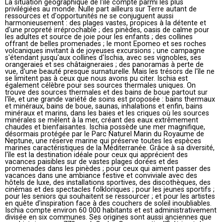
La situation géographique de l'île compte parmi les plus
privilégiées au monde. Nulle part ailleurs sur Terre autant de
ressources et d'opportunités ne se conjuguent aussi
harmonieusement : des plages vastes, propices à la détente et
d'une propreté irréprochable ; des pinèdes, oasis de calme pour
les adultes et source de joie pour les enfants ; des collines
offrant de belles promenades ; le mont Epomeo et ses roches
volcaniques invitant à de joyeuses excursions ; une campagne
s'étendant jusqu'aux collines d'Ischia, avec ses vignobles, ses
orangeraies et ses châtaigneraies ; des panoramas à perte de
vue, d'une beauté presque surnaturelle. Mais les trésors de l'île ne
se limitent pas à ceux que nous avons pu citer. Ischia est
également célèbre pour ses sources thermales uniques. On
trouve des sources thermales et des bains de boue partout sur
l'île, et une grande variété de soins est proposée : bains thermaux
et minéraux, bains de boue, saunas, inhalations et enfin, bains
minéraux et marins, dans les baies et les criques où les sources
minérales se mêlent à la mer, créant des eaux extrêmement
chaudes et bienfaisantes. Ischia possède une mer magnifique,
désormais protégée par le Parc Naturel Marin du Royaume de
Neptune, une réserve marine qui préserve toutes les espèces
marines caractéristiques de la Méditerranée. Grâce à sa diversité,
l'île est la destination idéale pour ceux qui apprécient des
vacances paisibles sur de vastes plages dorées et des
promenades dans les pinèdes ; pour ceux qui aiment passer des
vacances dans une ambiance festive et conviviale avec des
hôtels de luxe, des installations sportives, des discothèques, des
cinémas et des spectacles folkloriques ; pour les jeunes sportifs ;
pour les seniors qui souhaitent se ressourcer ; et pour les artistes
en quête d'inspiration face à des couchers de soleil inoubliables.
Ischia compte environ 60 000 habitants et est administrativement
divisée en six communes. Ses origines sont aussi anciennes que