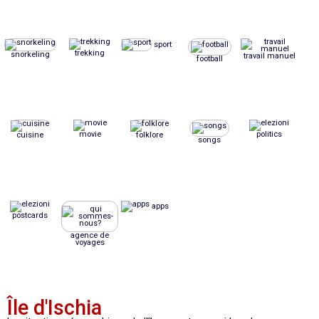
sport
trekking
snorkeling
travail manuel
football
movie
politics
cuisine
folklore
songs
apps
postcards
agence de
voyages
Île d'Ischia