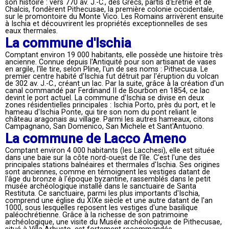
son histoire : vers 770 av. J.-C., des Grecs, partis d'Érétrie et de
Chalcis, fondèrent Pithecusae, la première colonie occidentale,
sur le promontoire du Monte Vico. Les Romains arrivèrent ensuite
à Ischia et découvrirent les propriétés exceptionnelles de ses
eaux thermales.
La commune d'Ischia
Comptant environ 19 000 habitants, elle possède une histoire très
ancienne. Connue depuis l'Antiquité pour son artisanat de vases
en argile, l'île tire, selon Pline, l'un de ses noms : Pithecusa. Le
premier centre habité d'Ischia fut détruit par l'éruption du volcan
de 302 av. J.-C., créant un lac. Par la suite, grâce à la création d'un
canal commandé par Ferdinand II de Bourbon en 1854, ce lac
devint le port actuel. La commune d'Ischia se divise en deux
zones résidentielles principales : Ischia Porto, près du port, et le
hameau d'Ischia Ponte, qui tire son nom du pont reliant le
château aragonais au village. Parmi les autres hameaux, citons
Campagnano, San Domenico, San Michele et Sant'Antuono.
La commune de Lacco Ameno
Comptant environ 4 000 habitants (les Lacchesi), elle est située
dans une baie sur la côte nord-ouest de l'île. C'est l'une des
principales stations balnéaires et thermales d'Ischia. Ses origines
sont anciennes, comme en témoignent les vestiges datant de
l'âge du bronze à l'époque byzantine, rassemblés dans le petit
musée archéologique installé dans le sanctuaire de Santa
Restituta. Ce sanctuaire, parmi les plus importants d'Ischia,
comprend une église du XIXe siècle et une autre datant de l'an
1000, sous lesquelles reposent les vestiges d'une basilique
paléochrétienne. Grâce à la richesse de son patrimoine
archéologique, une visite du Musée archéologique de Pithecusae,