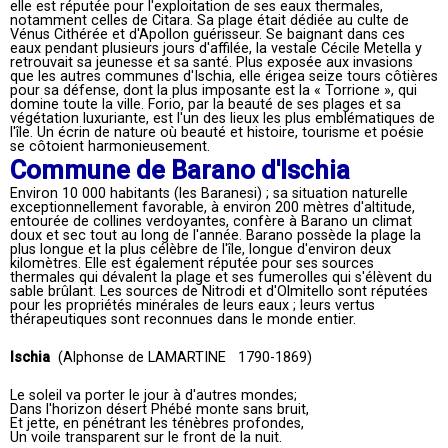
elle est réputée pour l'exploitation de ses eaux thermales,
notamment celles de Citara. Sa plage était dédiée au culte de
Vénus Cithérée et d'Apollon guérisseur. Se baignant dans ces
eaux pendant plusieurs jours d'affilée, la vestale Cécile Metella y
retrouvait sa jeunesse et sa santé. Plus exposée aux invasions
que les autres communes d'Ischia, elle érigea seize tours côtières
pour sa défense, dont la plus imposante est la « Torrione », qui
domine toute la ville. Forio, par la beauté de ses plages et sa
végétation luxuriante, est l'un des lieux les plus emblématiques de
l'île. Un écrin de nature où beauté et histoire, tourisme et poésie
se côtoient harmonieusement.
Commune de Barano d'Ischia
Environ 10 000 habitants (les Baranesi) ; sa situation naturelle
exceptionnellement favorable, à environ 200 mètres d'altitude,
entourée de collines verdoyantes, confère à Barano un climat
doux et sec tout au long de l'année. Barano possède la plage la
plus longue et la plus célèbre de l'île, longue d'environ deux
kilomètres. Elle est également réputée pour ses sources
thermales qui dévalent la plage et ses fumerolles qui s'élèvent du
sable brûlant. Les sources de Nitrodi et d'Olmitello sont réputées
pour les propriétés minérales de leurs eaux ; leurs vertus
thérapeutiques sont reconnues dans le monde entier.
Ischia
(Alphonse de LAMARTINE 1790-1869)
Le soleil va porter le jour à d'autres mondes;
Dans l'horizon désert Phébé monte sans bruit,
Et jette, en pénétrant les ténèbres profondes,
Un voile transparent sur le front de la nuit.