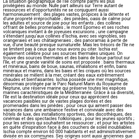
La situation géographique de l'île compte parmi les plus
privilégiées au monde. Nulle part ailleurs sur Terre autant de
ressources et d'opportunités ne se conjuguent aussi
harmonieusement : des plages vastes, propices à la détente et
d'une propreté irréprochable ; des pinèdes, oasis de calme pour
les adultes et source de joie pour les enfants ; des collines
offrant de belles promenades ; le mont Epomeo et ses roches
volcaniques invitant à de joyeuses excursions ; une campagne
s'étendant jusqu'aux collines d'Ischia, avec ses vignobles, ses
orangeraies et ses châtaigneraies ; des panoramas à perte de
vue, d'une beauté presque surnaturelle. Mais les trésors de l'île ne
se limitent pas à ceux que nous avons pu citer. Ischia est
également célèbre pour ses sources thermales uniques. On
trouve des sources thermales et des bains de boue partout sur
l'île, et une grande variété de soins est proposée : bains thermaux
et minéraux, bains de boue, saunas, inhalations et enfin, bains
minéraux et marins, dans les baies et les criques où les sources
minérales se mêlent à la mer, créant des eaux extrêmement
chaudes et bienfaisantes. Ischia possède une mer magnifique,
désormais protégée par le Parc Naturel Marin du Royaume de
Neptune, une réserve marine qui préserve toutes les espèces
marines caractéristiques de la Méditerranée. Grâce à sa diversité,
l'île est la destination idéale pour ceux qui apprécient des
vacances paisibles sur de vastes plages dorées et des
promenades dans les pinèdes ; pour ceux qui aiment passer des
vacances dans une ambiance festive et conviviale avec des
hôtels de luxe, des installations sportives, des discothèques, des
cinémas et des spectacles folkloriques ; pour les jeunes sportifs ;
pour les seniors qui souhaitent se ressourcer ; et pour les artistes
en quête d'inspiration face à des couchers de soleil inoubliables.
Ischia compte environ 60 000 habitants et est administrativement
divisée en six communes. Ses origines sont aussi anciennes que