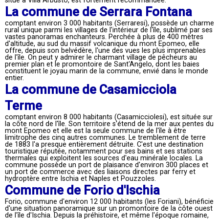
situé à Villa Arbusto, est fortement recommandée.
La commune de Serrara Fontana
comptant environ 3 000 habitants (Serraresi), possède un charme
rural unique parmi les villages de l'intérieur de l'île, sublimé par ses
vastes panoramas enchanteurs. Perchée à plus de 400 mètres
d'altitude, au sud du massif volcanique du mont Epomeo, elle
offre, depuis son belvédère, l'une des vues les plus imprenables
de l'île. On peut y admirer le charmant village de pêcheurs au
premier plan et le promontoire de Sant'Angelo, dont les baies
constituent le joyau marin de la commune, envié dans le monde
entier.
La commune de Casamicciola
Terme
comptant environ 8 000 habitants (Casamicciolesi), est située sur
la côte nord de l'île. Son territoire s'étend de la mer aux pentes du
mont Epomeo et elle est la seule commune de l'île à être
limitrophe des cinq autres communes. Le tremblement de terre
de 1883 l'a presque entièrement détruite. C'est une destination
touristique réputée, notamment pour ses bains et ses stations
thermales qui exploitent les sources d'eau minérale locales. La
commune possède un port de plaisance d'environ 300 places et
un port de commerce avec des liaisons directes par ferry et
hydroptère entre Ischia et Naples et Pouzzoles.
Commune de Forio d'Ischia
Forio, commune d'environ 12 000 habitants (les Foriani), bénéficie
d'une situation panoramique sur un promontoire de la côte ouest
de l'île d'Ischia. Depuis la préhistoire, et même l'époque romaine,