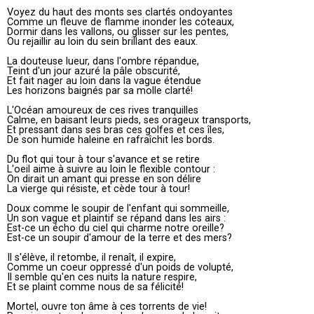
Voyez du haut des monts ses clartés ondoyantes
Comme un fleuve de flamme inonder les coteaux,
Dormir dans les vallons, ou glisser sur les pentes,
Ou rejaillir au loin du sein brillant des eaux.
La douteuse lueur, dans l'ombre répandue,
Teint d'un jour azuré la pâle obscurité,
Et fait nager au loin dans la vague étendue
Les horizons baignés par sa molle clarté!
L'Océan amoureux de ces rives tranquilles
Calme, en baisant leurs pieds, ses orageux transports,
Et pressant dans ses bras ces golfes et ces îles,
De son humide haleine en rafraîchit les bords.
Du flot qui tour à tour s'avance et se retire
L'oeil aime à suivre au loin le flexible contour :
On dirait un amant qui presse en son délire
La vierge qui résiste, et cède tour à tour!
Doux comme le soupir de l'enfant qui sommeille,
Un son vague et plaintif se répand dans les airs :
Est-ce un écho du ciel qui charme notre oreille?
Est-ce un soupir d'amour de la terre et des mers?
Il s'élève, il retombe, il renaît, il expire,
Comme un coeur oppressé d'un poids de volupté,
Il semble qu'en ces nuits la nature respire,
Et se plaint comme nous de sa félicité!
Mortel, ouvre ton âme à ces torrents de vie!