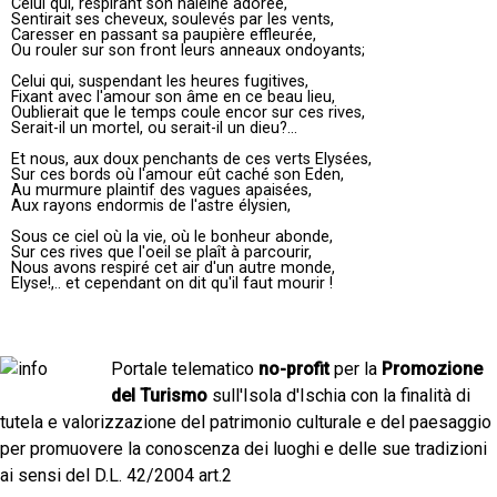
Celui qui, respirant son haleine adorée,
Sentirait ses cheveux, soulevés par les vents,
Caresser en passant sa paupière effleurée,
Ou rouler sur son front leurs anneaux ondoyants;
Celui qui, suspendant les heures fugitives,
Fixant avec l'amour son âme en ce beau lieu,
Oublierait que le temps coule encor sur ces rives,
Serait-il un mortel, ou serait-il un dieu?...
Et nous, aux doux penchants de ces verts Elysées,
Sur ces bords où l'amour eût caché son Eden,
Au murmure plaintif des vagues apaisées,
Aux rayons endormis de l'astre élysien,
Sous ce ciel où la vie, où le bonheur abonde,
Sur ces rives que l'oeil se plaît à parcourir,
Nous avons respiré cet air d'un autre monde,
Elyse!,.. et cependant on dit qu'il faut mourir !
Portale telematico
no-profit
per la
Promozione
del Turismo
sull'Isola d'Ischia con la finalità di
tutela e valorizzazione del patrimonio culturale e del paesaggio
per promuovere la conoscenza dei luoghi e delle sue tradizioni
ai sensi del D.L. 42/2004 art.2