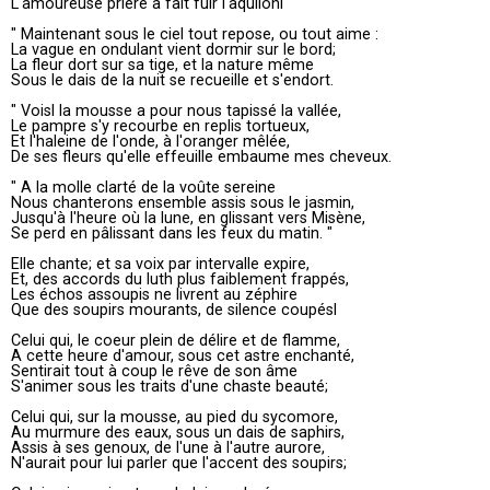
L'amoureuse prière a fait fuir l'aquilonl
" Maintenant sous le ciel tout repose, ou tout aime :
La vague en ondulant vient dormir sur le bord;
La fleur dort sur sa tige, et la nature même
Sous le dais de la nuit se recueille et s'endort.
" Voisl la mousse a pour nous tapissé la vallée,
Le pampre s'y recourbe en replis tortueux,
Et l'haleine de l'onde, à l'oranger mêlée,
De ses fleurs qu'elle effeuille embaume mes cheveux.
" A la molle clarté de la voûte sereine
Nous chanterons ensemble assis sous le jasmin,
Jusqu'à l'heure où la lune, en glissant vers Misène,
Se perd en pâlissant dans les feux du matin. "
Elle chante; et sa voix par intervalle expire,
Et, des accords du luth plus faiblement frappés,
Les échos assoupis ne livrent au zéphire
Que des soupirs mourants, de silence coupésl
Celui qui, le coeur plein de délire et de flamme,
A cette heure d'amour, sous cet astre enchanté,
Sentirait tout à coup le rêve de son âme
S'animer sous les traits d'une chaste beauté;
Celui qui, sur la mousse, au pied du sycomore,
Au murmure des eaux, sous un dais de saphirs,
Assis à ses genoux, de l'une à l'autre aurore,
N'aurait pour lui parler que l'accent des soupirs;