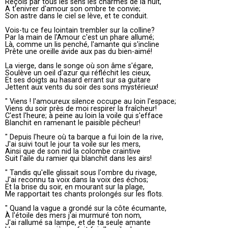
Reçois par tous les sens les charmes de la nuit,
A t'enivrer d'amour son ombre te convie;
Son astre dans le ciel se lève, et te conduit.
Vois-tu ce feu lointain trembler sur la colline?
Par la main de l'Amour c'est un phare allumé;
Là, comme un lis penché, l'amante qui s'incline
Prête une oreille avide aux pas du bien-aimé!
La vierge, dans le songe où son âme s'égare,
Soulève un oeil d'azur qui réfléchit les cieux,
Et ses doigts au hasard errant sur sa guitare
Jettent aux vents du soir des sons mystérieux!
" Viens ! l'amoureux silence occupe au loin l'espace;
Viens du soir près de moi respirer la fraîcheur!
C'est l'heure; à peine au loin la voile qui s'efface
Blanchit en ramenant le paisible pêcheur!
" Depuis l'heure où ta barque a fui loin de la rive,
J'ai suivi tout le jour ta voile sur les mers,
Ainsi que de son nid la colombe craintive
Suit l'aile du ramier qui blanchit dans les airs!
" Tandis qu'elle glissait sous l'ombre du rivage,
J'ai reconnu ta voix dans la voix des échos;
Et la brise du soir, en mourant sur la plage,
Me rapportait tes chants prolongés sur les flots.
" Quand la vague a grondé sur la côte écumante,
À l'étoile des mers j'ai murmuré ton nom,
J'ai rallumé sa lampe, et de ta seule amante