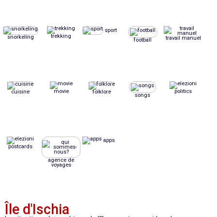
sport
trekking
snorkeling
travail manuel
football
movie
politics
cuisine
folklore
songs
apps
postcards
agence de
voyages
Île d'Ischia