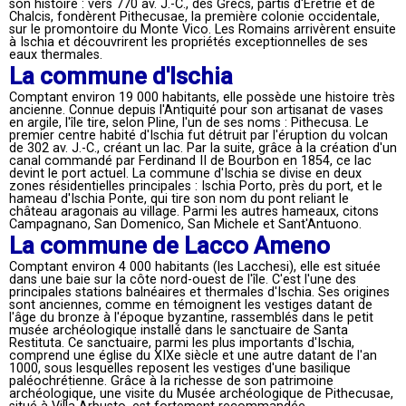
son histoire : vers 770 av. J.-C., des Grecs, partis d'Érétrie et de
Chalcis, fondèrent Pithecusae, la première colonie occidentale,
sur le promontoire du Monte Vico. Les Romains arrivèrent ensuite
à Ischia et découvrirent les propriétés exceptionnelles de ses
eaux thermales.
La commune d'Ischia
Comptant environ 19 000 habitants, elle possède une histoire très
ancienne. Connue depuis l'Antiquité pour son artisanat de vases
en argile, l'île tire, selon Pline, l'un de ses noms : Pithecusa. Le
premier centre habité d'Ischia fut détruit par l'éruption du volcan
de 302 av. J.-C., créant un lac. Par la suite, grâce à la création d'un
canal commandé par Ferdinand II de Bourbon en 1854, ce lac
devint le port actuel. La commune d'Ischia se divise en deux
zones résidentielles principales : Ischia Porto, près du port, et le
hameau d'Ischia Ponte, qui tire son nom du pont reliant le
château aragonais au village. Parmi les autres hameaux, citons
Campagnano, San Domenico, San Michele et Sant'Antuono.
La commune de Lacco Ameno
Comptant environ 4 000 habitants (les Lacchesi), elle est située
dans une baie sur la côte nord-ouest de l'île. C'est l'une des
principales stations balnéaires et thermales d'Ischia. Ses origines
sont anciennes, comme en témoignent les vestiges datant de
l'âge du bronze à l'époque byzantine, rassemblés dans le petit
musée archéologique installé dans le sanctuaire de Santa
Restituta. Ce sanctuaire, parmi les plus importants d'Ischia,
comprend une église du XIXe siècle et une autre datant de l'an
1000, sous lesquelles reposent les vestiges d'une basilique
paléochrétienne. Grâce à la richesse de son patrimoine
archéologique, une visite du Musée archéologique de Pithecusae,